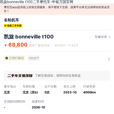
凯旋bonneville t100二手摩托车-申银万国官网
摩托范app提供线上担保交易服务，请不要线下交易，脱离平台将无法保障你的资金安
全！
名轮机车
凯旋 bonneville t100
车辆详情
68,800
￥
新车厂家指导价： ¥9.59万~11.43万
已传行驶证
0次过户
了解交易须知，保障你的交易权益
看车地点
车牌归属
过户次数
首次上牌
行驶里程
北京
北京 (京b)
0次
2023-10
4000km
交强险到期时间
报废时间
-
2036-10