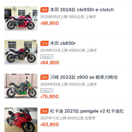
本田 2024款 cbr650r e-clutch
浙d
2025年05月上牌
/
1600公里
/
上海市
66,800
¥
本田 cb650r
沪a
2025年03月上牌
/
4500公里
/
上海市
0次过户
64,800
¥
川崎 2023款 z900 se 糖果川崎绿
浙d
2024年09月上牌
/
2000公里
/
上海市
0次过户
75,800
¥
杜卡迪 2021款 panigale v2 杜卡迪红
苏d
2021年11月上牌
/
6000公里
/
合肥市
63,800
¥