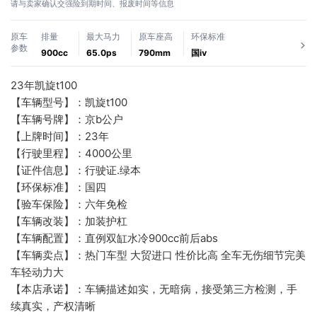
请与卖家确认交强险到期时间、报废时间等信息
原车
排量
最大马力
原车座高
环保标准
参数
900cc
65.0ps
790mm
国ⅳ
23年凯旋t100 
【车辆型号】：凯旋t100
【车辆号牌】：京b公户
【上牌时间】：23年
【行驶里程】：4000公里
【证件信息】：行驶证.绿本
【环保标准】：国四
【验车保险】：六年免检
【车辆改装】：加装护杠 
【车辆配置】：直例双缸水冷900cc前后abs
【车辆卖点】：热门车型 大贸进口 性价比高 全车无伤细节完美 
车轻动力大
【本店承诺】：车辆描述如实，无暗病，接受第三方检测，手
续真实，产权清晰