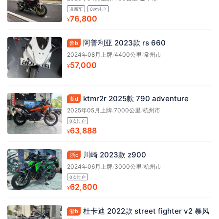
准新车
0次过户
76,800
¥
阿普利亚 2023款 rs 660
鲁b
2024年08月上牌
/
4400公里
/
常州市
57,000
¥
ktmr2r 2025款 790 adventure
浙d
2025年05月上牌
/
7000公里
/
杭州市
0次过户
63,888
¥
川崎 2023款 z900
浙c
2024年06月上牌
/
3000公里
/
杭州市
0次过户
62,800
¥
杜卡迪 2022款 street fighter v2 暴风
浙b