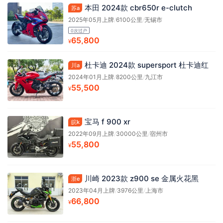
本田 2024款 cbr650r e-clutch
苏a
2025年05月上牌
/
6100公里
/
无锡市
0次过户
65,800
¥
杜卡迪 2024款 supersport 杜卡迪红
川a
2024年01月上牌
/
8200公里
/
九江市
55,500
¥
宝马 f 900 xr
皖k
2022年09月上牌
/
30000公里
/
宿州市
55,800
¥
川崎 2023款 z900 se 金属火花黑
浙e
2023年04月上牌
/
3976公里
/
上海市
66,800
¥