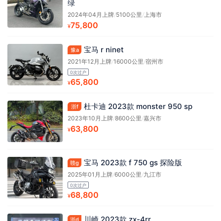
绿
2024年04月上牌
/
5100公里
/
上海市
75,800
¥
宝马 r ninet
豫a
2021年12月上牌
/
16000公里
/
宿州市
0次过户
65,800
¥
杜卡迪 2023款 monster 950 sp
浙f
2023年10月上牌
/
8600公里
/
嘉兴市
63,800
¥
宝马 2023款 f 750 gs 探险版
赣g
2025年01月上牌
/
6000公里
/
九江市
0次过户
68,800
¥
川崎 2023款 zx-4rr
浙d