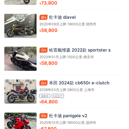
73,800
¥
杜卡迪 diavel
蒙a
2020年09月上牌
/
19000公里
/
宿州市
58,800
¥
哈雷戴维森 2022款 sportster s
苏k
2023年01月上牌
/
1500公里
/
南京市
58,800
¥
本田 2024款 cb650r e-clutch
皖a
2026年03月上牌
/
2800公里
/
上海市
准新车
0次过户
64,800
¥
杜卡迪 panigale v2
浙b
2020年10月上牌
/
18000公里
/
温州市
57,800