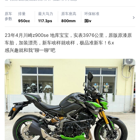
原车
排量
最大马力
原车座高
环保标准
参数
950cc
117.3ps
800mm
国ⅳ
23年4月川崎z900se 地库宝宝，实表3976公里，原版原漆原
车胎，加装漂亮，新车啥样就啥样，极品准新车！6.x
感兴趣就和我“聊一聊”吧