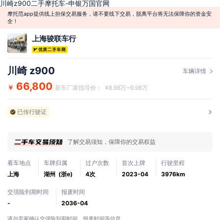
川崎z900二手摩托车-申银万国官网
摩托范app提供线上担保交易服务，请不要线下交易，脱离平台将无法保障你的资金安
全！
上海骏联车行
川崎 z900
车辆详情
66,800
￥
新车厂家指导价： ¥8.98万~9.98万
已传行驶证
了解交易须知，保障你的交易权益
看车地点
车牌归属
过户次数
首次上牌
行驶里程
上海
湖州 (浙e)
4次
2023-04
3976km
交强险到期时间
报废时间
-
2036-04
请与卖家确认交强险到期时间、报废时间等信息