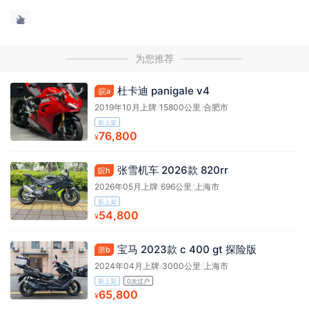
为您推荐
杜卡迪 panigale v4
皖a
2019年10月上牌
/
15800公里
/
合肥市
新上架
76,800
¥
张雪机车 2026款 820rr
皖h
2026年05月上牌
/
696公里
/
上海市
新上架
54,800
¥
宝马 2023款 c 400 gt 探险版
浙b
2024年04月上牌
/
3000公里
/
上海市
新上架
0次过户
65,800
¥