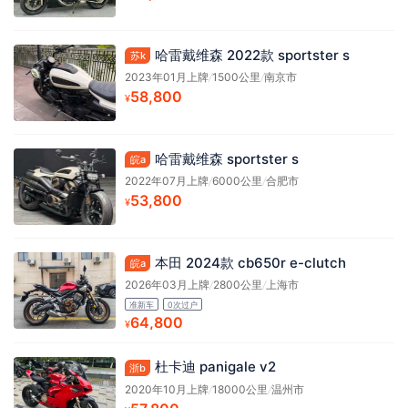
哈雷戴维森 2022款 sportster s
苏k
2023年01月上牌
/
1500公里
/
南京市
58,800
¥
哈雷戴维森 sportster s
皖a
2022年07月上牌
/
6000公里
/
合肥市
53,800
¥
本田 2024款 cb650r e-clutch
皖a
2026年03月上牌
/
2800公里
/
上海市
准新车
0次过户
64,800
¥
杜卡迪 panigale v2
浙b
2020年10月上牌
/
18000公里
/
温州市