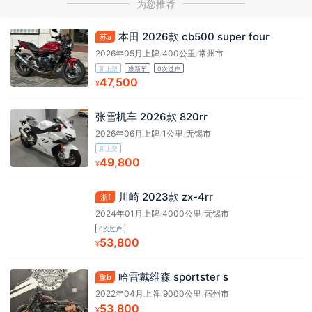
为您推荐
本田 2026款 cb500 super four
苏a
2026年05月上牌
/
400公里
/
常州市
新上架
准新车
0次过户
47,500
¥
张雪机车 2026款 820rr
2026年06月上牌
/
1公里
/
无锡市
新上架
49,800
¥
川崎 2023款 zx-4rr
浙f
2024年01月上牌
/
4000公里
/
无锡市
0次过户
53,800
¥
哈雷戴维森 sportster s
豫b
2022年04月上牌
/
9000公里
/
宿州市
53,800
¥