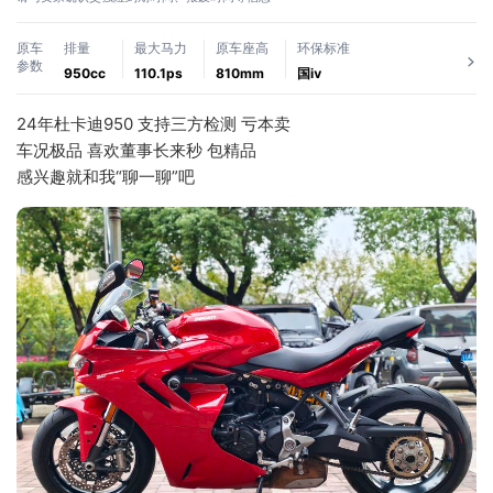
原车
排量
最大马力
原车座高
环保标准
参数
950cc
110.1ps
810mm
国ⅳ
24年杜卡迪950 支持三方检测 亏本卖
车况极品 喜欢董事长来秒 包精品
感兴趣就和我“聊一聊”吧