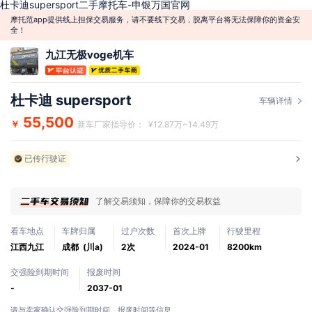
杜卡迪supersport二手摩托车-申银万国官网
摩托范app提供线上担保交易服务，请不要线下交易，脱离平台将无法保障你的资金安
全！
九江无极voge机车
杜卡迪 supersport
车辆详情
55,500
￥
新车厂家指导价： ¥12.87万~14.49万
已传行驶证
了解交易须知，保障你的交易权益
看车地点
车牌归属
过户次数
首次上牌
行驶里程
江西九江
成都 (川a)
2次
2024-01
8200km
交强险到期时间
报废时间
-
2037-01
请与卖家确认交强险到期时间、报废时间等信息