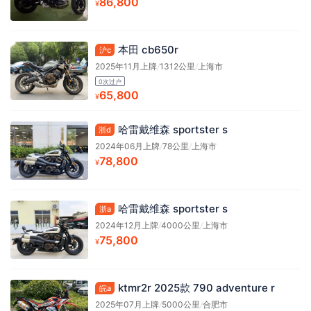
86,800
¥
本田 cb650r
沪c
2025年11月上牌
/
1312公里
/
上海市
0次过户
65,800
¥
哈雷戴维森 sportster s
浙d
2024年06月上牌
/
78公里
/
上海市
78,800
¥
哈雷戴维森 sportster s
浙a
2024年12月上牌
/
4000公里
/
上海市
75,800
¥
ktmr2r 2025款 790 adventure r
皖a
2025年07月上牌
/
5000公里
/
合肥市