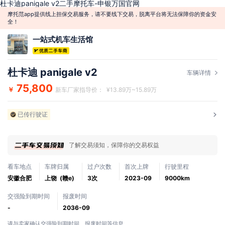
杜卡迪panigale v2二手摩托车-申银万国官网
摩托范app提供线上担保交易服务，请不要线下交易，脱离平台将无法保障你的资金安
全！
一站式机车生活馆
杜卡迪 panigale v2
车辆详情
75,800
￥
新车厂家指导价： ¥13.89万~15.89万
已传行驶证
了解交易须知，保障你的交易权益
看车地点
车牌归属
过户次数
首次上牌
行驶里程
安徽合肥
上饶 (赣e)
3次
2023-09
9000km
交强险到期时间
报废时间
-
2036-09
请与卖家确认交强险到期时间、报废时间等信息