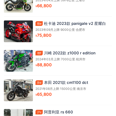
2023年04月上牌
/
3976公里
/
上海市
66,800
¥
杜卡迪 2023款 panigale v2 星耀白
赣e
2023年09月上牌
/
9000公里
/
合肥市
75,800
¥
川崎 2022款 z1000 r edition
赣f
2024年03月上牌
/
7000公里
/
杭州市
88,800
¥
本田 2021款 cm1100 dct
浙d
2021年08月上牌
/
15000公里
/
南京市
65,800
¥
阿普利亚 rs 660
沪c