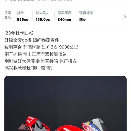
原车
排量
最大马力
原车座高
环保标准
参数
955cc
155.0ps
840mm
国ⅳ
 23年杜卡迪v2 
升级全套gp板 碳纤维覆盖件
透明离合 升高脚踏 过户3次 9000公里
倒车扩损 带中正摩宁双检测报告 
刚刚做好大保养 到手直接骑 原厂板在 
感兴趣就和我“聊一聊”吧