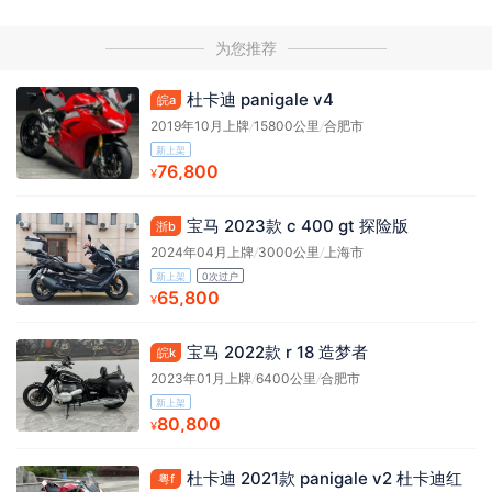
为您推荐
杜卡迪 panigale v4
皖a
2019年10月上牌
/
15800公里
/
合肥市
新上架
76,800
¥
宝马 2023款 c 400 gt 探险版
浙b
2024年04月上牌
/
3000公里
/
上海市
新上架
0次过户
65,800
¥
宝马 2022款 r 18 造梦者
皖k
2023年01月上牌
/
6400公里
/
合肥市
新上架
80,800
¥
杜卡迪 2021款 panigale v2 杜卡迪红
粤f