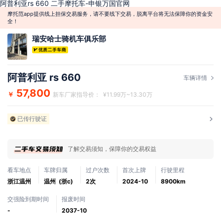
阿普利亚rs 660 二手摩托车-申银万国官网
摩托范app提供线上担保交易服务，请不要线下交易，脱离平台将无法保障你的资金安
全！
瑞安哈士骑机车俱乐部
阿普利亚 rs 660
车辆详情
57,800
￥
新车厂家指导价： ¥11.99万~13.30万
已传行驶证
了解交易须知，保障你的交易权益
看车地点
车牌归属
过户次数
首次上牌
行驶里程
浙江温州
温州 (浙c)
2次
2024-10
8900km
交强险到期时间
报废时间
-
2037-10