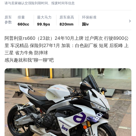
请与卖家确认交强险到期时间、报废时间等信息
原车
排量
最大马力
原车座高
环保标准
参数
660cc
99.9ps
820mm
国ⅳ
阿普利亚rs660（23款）24年10月上牌 过户两次 行驶8900公
里 车况精品 保险到27年1月 加装：白色副厂板 短尾 后驼峰 上
三星 省力牛角 防摔球  
感兴趣就和我“聊一聊”吧