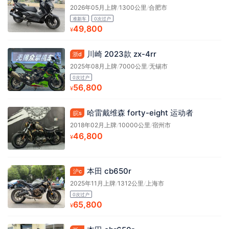
2026年05月上牌
/
1300公里
/
合肥市
准新车
0次过户
49,800
¥
川崎 2023款 zx-4rr
浙d
2025年08月上牌
/
7000公里
/
无锡市
0次过户
56,800
¥
哈雷戴维森 forty-eight 运动者
皖s
2018年02月上牌
/
10000公里
/
宿州市
46,800
¥
本田 cb650r
沪c
2025年11月上牌
/
1312公里
/
上海市
0次过户
65,800
¥