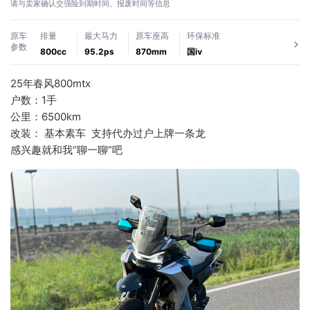
请与卖家确认交强险到期时间、报废时间等信息
原车
排量
最大马力
原车座高
环保标准
参数
800cc
95.2ps
870mm
国ⅳ
25年春风800mtx 
户数：1手
公里：6500km
改装： 基本素车  支持代办过户上牌一条龙
感兴趣就和我“聊一聊”吧