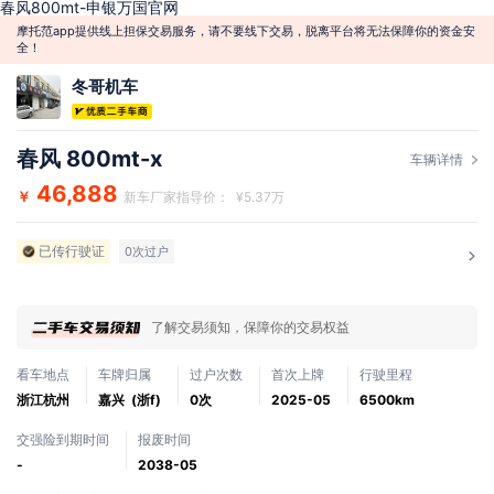
春风800mt-申银万国官网
摩托范app提供线上担保交易服务，请不要线下交易，脱离平台将无法保障你的资金安
全！
冬哥机车
春风 800mt-x
车辆详情
46,888
￥
新车厂家指导价： ¥5.37万
已传行驶证
0次过户
了解交易须知，保障你的交易权益
看车地点
车牌归属
过户次数
首次上牌
行驶里程
浙江杭州
嘉兴 (浙f)
0次
2025-05
6500km
交强险到期时间
报废时间
-
2038-05