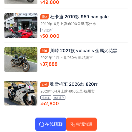
49,800
¥
杜卡迪 2019款 959 panigale
浙a
2019年10月上牌
/
6000公里
/
苏州市
0次过户
50,000
¥
川崎 2021款 vulcan s 金属火花黑
浙d
2021年11月上牌
/
950公里
/
杭州市
37,888
¥
张雪机车 2026款 820rr
苏d
2026年04月上牌
/
600公里
/
杭州市
准新车
0次过户
52,800
¥
网站地图