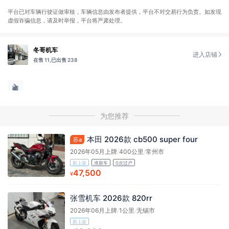
平台已对车辆行驶证做审核，车辆信息由发布者提供，平台不对交易行为负责。如发现
虚假诈骗信息，请及时举报，平台将严肃处理。
冬哥机车
进入店铺
在售 11,
已出售 238
为您推荐
本田 2026款 cb500 super four
苏a
2026年05月上牌
/
400公里
/
常州市
新上架
准新车
0次过户
47,500
¥
张雪机车 2026款 820rr
2026年06月上牌
/
1公里
/
无锡市
新上架