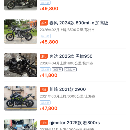
新上架
49,800
¥
春风 2024款 800mt-x 加高版
苏b
2026年02月上牌
/
8500公里
/
苏州市
新上架
45,800
¥
奔达 2025款 黑旗950
浙b
2026年04月上牌
/
600公里
/
杭州市
新上架
准新车
0次过户
41,800
¥
川崎 2021款 z900
浙j
2021年03月上牌
/
6000公里
/
上海市
新上架
47,800
¥
qjmotor 2025款 赛800rs
浙e
2025年12月上牌
/
1000公里
/
杭州市