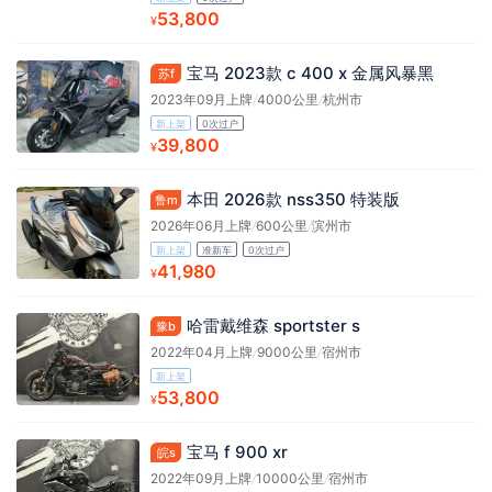
53,800
¥
宝马 2023款 c 400 x 金属风暴黑
苏f
2023年09月上牌
/
4000公里
/
杭州市
新上架
0次过户
39,800
¥
本田 2026款 nss350 特装版
鲁m
2026年06月上牌
/
600公里
/
滨州市
新上架
准新车
0次过户
41,980
¥
哈雷戴维森 sportster s
豫b
2022年04月上牌
/
9000公里
/
宿州市
新上架
53,800
¥
宝马 f 900 xr
皖s
2022年09月上牌
/
10000公里
/
宿州市