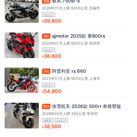
春风 750sr-s
浙g
2026年01月上牌
/
6000公里
/
无锡市
0次过户
39,800
¥
qjmotor 2025款 赛800rs
浙c
2025年07月上牌
/
6000公里
/
杭州市
0次过户
38,800
¥
阿普利亚 rs 660
沪c
2023年01月上牌
/
9000公里
/
上海市
0次过户
54,800
¥
张雪机车 2026款 500rr 单摇臂版
苏m
2026年05月上牌
/
200公里
/
常州市
准新车
0次过户
38,500
¥