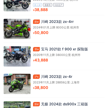
新上架
准新车
0次过户
38,888
¥
川崎 2023款 zx-4rr
浙d
2024年01月上牌
/
8000公里
/
杭州市
50,800
¥
宝马 2021款 f 900 xr 探险版
浙a
2020年11月上牌
/
38000公里
/
杭州市
43,888
¥
川崎 2023款 zx-4r
沪c
2023年11月上牌
/
28859公里
/
上海市
38,800
¥
无极 2024款 ds900x 三箱版
浙d