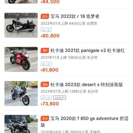
84,500
¥
宝马 2022款 r 18 造梦者
皖k
2023年01月上牌
/
6400公里
/
合肥市
新上架
80,800
¥
杜卡迪 2021款 panigale v2 杜卡迪红
粤f
2021年11月上牌
/
16630公里
/
长沙市
新上架
61,800
¥
杜卡迪 2023款 desert x 特别涂装版
湘a
2023年07月上牌
/
12681公里
/
长沙市
新上架
0次过户
73,800
¥
宝马 2020款 f 850 gs adventure 舒适
苏d
版
2020年04月上牌
/
38000公里
/
无锡市