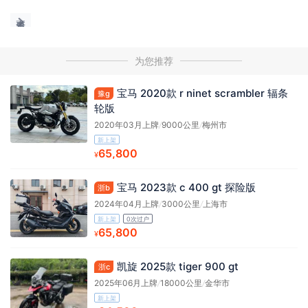
为您推荐
宝马 2020款 r ninet scrambler 辐条
豫g
轮版
2020年03月上牌
/
9000公里
/
梅州市
新上架
65,800
¥
宝马 2023款 c 400 gt 探险版
浙b
2024年04月上牌
/
3000公里
/
上海市
新上架
0次过户
65,800
¥
凯旋 2025款 tiger 900 gt
浙c
2025年06月上牌
/
18000公里
/
金华市
新上架