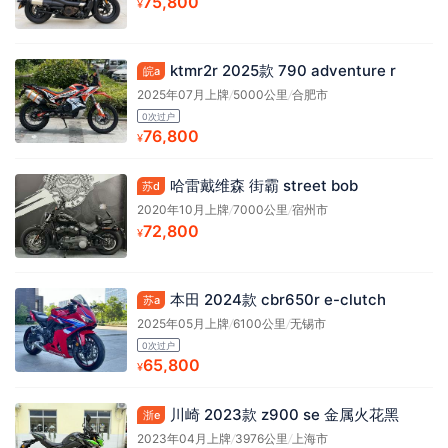
75,800
¥
ktmr2r 2025款 790 adventure r
皖a
2025年07月上牌
/
5000公里
/
合肥市
0次过户
76,800
¥
哈雷戴维森 街霸 street bob
苏d
2020年10月上牌
/
7000公里
/
宿州市
72,800
¥
本田 2024款 cbr650r e-clutch
苏a
2025年05月上牌
/
6100公里
/
无锡市
0次过户
65,800
¥
川崎 2023款 z900 se 金属火花黑
浙e
2023年04月上牌
/
3976公里
/
上海市