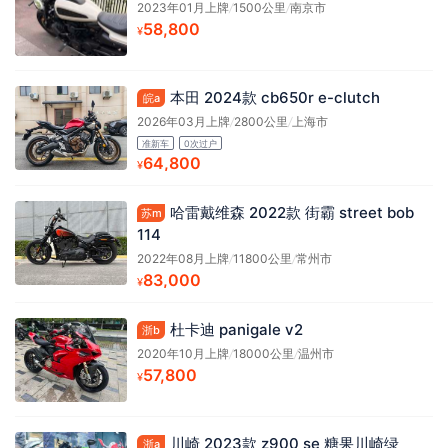
2023年01月上牌
/
1500公里
/
南京市
58,800
¥
本田 2024款 cb650r e-clutch
皖a
2026年03月上牌
/
2800公里
/
上海市
准新车
0次过户
64,800
¥
哈雷戴维森 2022款 街霸 street bob
苏m
114
2022年08月上牌
/
11800公里
/
常州市
83,000
¥
杜卡迪 panigale v2
浙b
2020年10月上牌
/
18000公里
/
温州市
57,800
¥
川崎 2023款 z900 se 糖果川崎绿
浙a