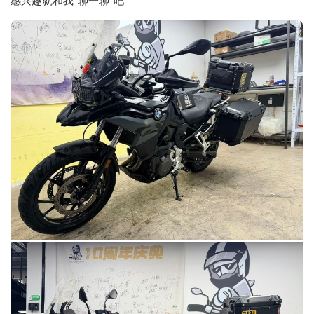
感兴趣就和我“聊一聊”吧