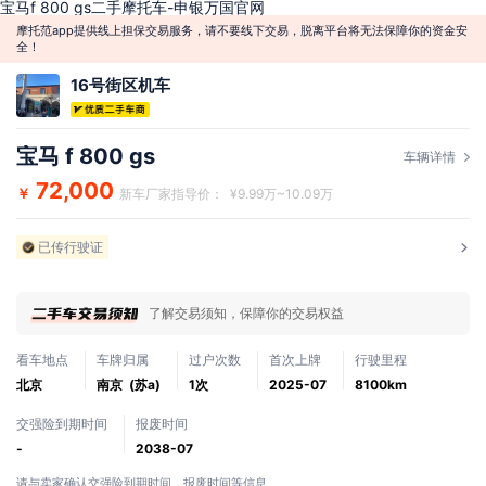
宝马f 800 gs二手摩托车-申银万国官网
摩托范app提供线上担保交易服务，请不要线下交易，脱离平台将无法保障你的资金安
全！
16号街区机车
宝马 f 800 gs
车辆详情
72,000
￥
新车厂家指导价： ¥9.99万~10.09万
已传行驶证
了解交易须知，保障你的交易权益
看车地点
车牌归属
过户次数
首次上牌
行驶里程
北京
南京 (苏a)
1次
2025-07
8100km
交强险到期时间
报废时间
-
2038-07
请与卖家确认交强险到期时间、报废时间等信息