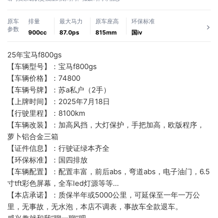
原车
排量
最大马力
原车座高
环保标准
参数
900cc
87.0ps
815mm
国ⅳ
25年宝马f800gs
【车辆型号】：宝马f800gs
【车辆价格】：74800
【车辆号牌】：苏a私户（2手）
【上牌时间】：2025年7月18日
【行驶里程】：8100km
【车辆改装】：加高风挡，大灯保护，手把加高，欧版程序，
萝卜铝合金三箱
【证件信息】：行驶证绿本齐全
【环保标准】：国四排放
【车辆配置】：配置丰富，前后abs，弯道abs，电子油门，6.5
寸tft彩色屏幕，全车led灯源等等…
【本店承诺】：质保半年或5000公里，可延保至一年一万公
里，无事故，无水泡，本店不调表，事故车全款退车。