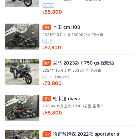
新上架
58,800
¥
本田 cm1100
鲁f
2021年10月上牌
/
13000公里
/
宿州市
新上架
67,800
¥
宝马 2023款 f 750 gs 探险版
湘h
2024年10月上牌
/
5036公里
/
长沙市
新上架
0次过户
73,800
¥
杜卡迪 diavel
蒙a
2020年09月上牌
/
19000公里
/
宿州市
58,800
¥
哈雷戴维森 2022款 sportster s
苏k