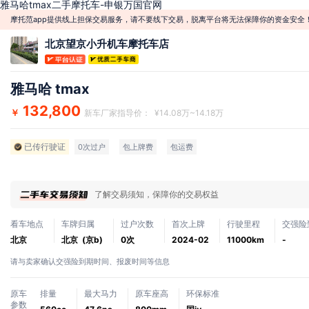
雅马哈tmax二手摩托车-申银万国官网
摩托范app提供线上担保交易服务，请不要线下交易，脱离平台将无法保障你的资金安全
北京望京小升机车摩托车店
雅马哈 tmax
132,800
￥
新车厂家指导价： ¥14.08万~14.18万
已传行驶证
0次过户
包上牌费
包运费
了解交易须知，保障你的交易权益
看车地点
车牌归属
过户次数
首次上牌
行驶里程
交强险
北京
北京 (京b)
0次
2024-02
11000km
-
请与卖家确认交强险到期时间、报废时间等信息
原车
排量
最大马力
原车座高
环保标准
参数