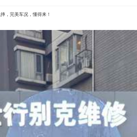
无倒无摔，完美车况，懂得来！