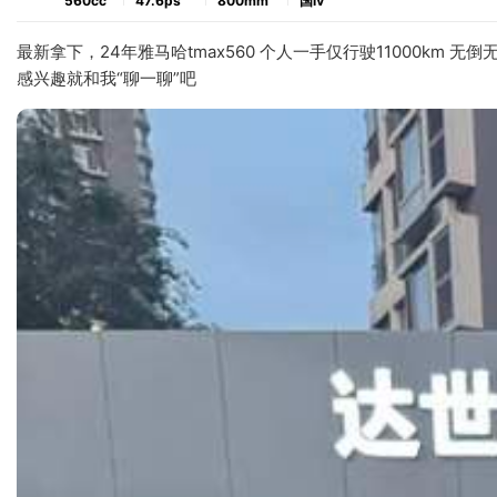
560cc
47.6ps
800mm
国ⅳ
最新拿下，24年雅马哈tmax560 个人一手仅行驶11000km 
感兴趣就和我“聊一聊”吧