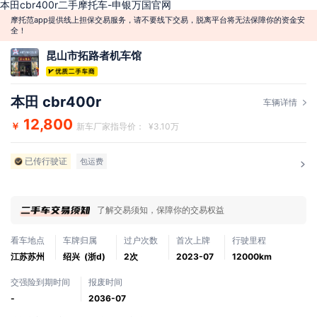
本田cbr400r二手摩托车-申银万国官网
摩托范app提供线上担保交易服务，请不要线下交易，脱离平台将无法保障你的资金安
全！
昆山市拓路者机车馆
本田 cbr400r
车辆详情
12,800
￥
新车厂家指导价： ¥3.10万
已传行驶证
包运费
了解交易须知，保障你的交易权益
看车地点
车牌归属
过户次数
首次上牌
行驶里程
江苏苏州
绍兴 (浙d)
2次
2023-07
12000km
交强险到期时间
报废时间
-
2036-07