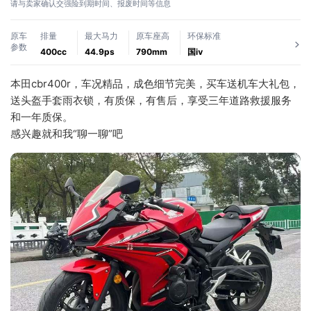
请与卖家确认交强险到期时间、报废时间等信息
原车
排量
最大马力
原车座高
环保标准
参数
400cc
44.9ps
790mm
国ⅳ
本田cbr400r，车况精品，成色细节完美，买车送机车大礼包，
送头盔手套雨衣锁，有质保，有售后，享受三年道路救援服务
和一年质保。
感兴趣就和我“聊一聊”吧