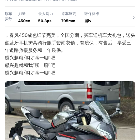
原车
排量
最大马力
原车座高
环保标准
参数
450cc
50.3ps
795mm
国ⅳ
，春风450成色细节完美，全国分期，买车送机车大礼包，送头
盔蓝牙耳机护具骑行服手套雨衣锁，有质保，有售后，享受三
年道路救援服务和一年质保。
感兴趣就和我“聊一聊”吧
感兴趣就和我“聊一聊”吧
感兴趣就和我“聊一聊”吧