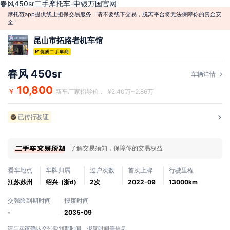
春风450sr二手摩托车-申银万国官网
摩托范app提供线上担保交易服务，请不要线下交易，脱离平台将无法保障你的资金安
全！
昆山市拓路者机车馆
春风 450sr
车辆详情
10,800
￥
新车厂家指导价： ¥2.40万~2.86万
已传行驶证
了解交易须知，保障你的交易权益
看车地点
车牌归属
过户次数
首次上牌
行驶里程
江苏苏州
绍兴 (浙d)
2次
2022-09
13000km
交强险到期时间
报废时间
-
2035-09
请与卖家确认交强险到期时间、报废时间等信息