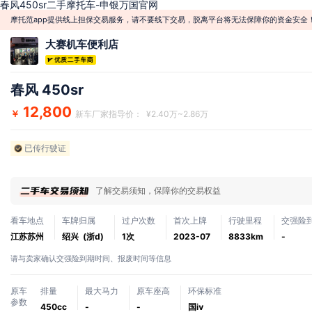
春风450sr二手摩托车-申银万国官网
摩托范app提供线上担保交易服务，请不要线下交易，脱离平台将无法保障你的资金安全
大赛机车便利店
春风 450sr
12,800
￥
新车厂家指导价： ¥2.40万~2.86万
已传行驶证
了解交易须知，保障你的交易权益
看车地点
车牌归属
过户次数
首次上牌
行驶里程
交强险
江苏苏州
绍兴 (浙d)
1次
2023-07
8833km
-
请与卖家确认交强险到期时间、报废时间等信息
原车
排量
最大马力
原车座高
环保标准
参数
450cc
-
-
国ⅳ