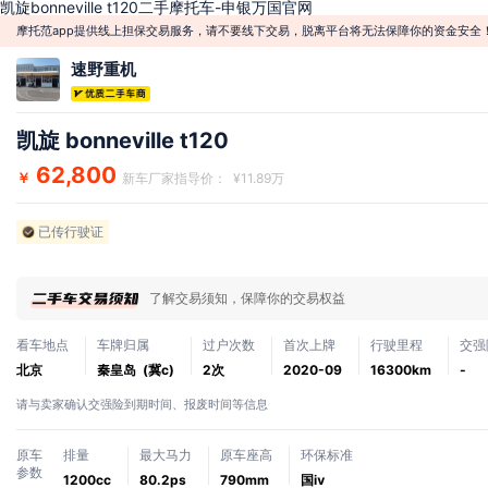
凯旋bonneville t120二手摩托车-申银万国官网
摩托范app提供线上担保交易服务，请不要线下交易，脱离平台将无法保障你的资金安全
速野重机
凯旋 bonneville t120
62,800
￥
新车厂家指导价： ¥11.89万
已传行驶证
了解交易须知，保障你的交易权益
看车地点
车牌归属
过户次数
首次上牌
行驶里程
交强
北京
秦皇岛 (冀c)
2次
2020-09
16300km
-
请与卖家确认交强险到期时间、报废时间等信息
原车
排量
最大马力
原车座高
环保标准
参数
1200cc
80.2ps
790mm
国ⅳ