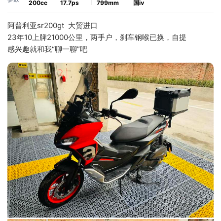
200cc
17.7ps
799mm
国ⅳ
阿普利亚sr200gt  大贸进口
23年10上牌21000公里，两手户，刹车钢喉已换，自提
感兴趣就和我“聊一聊”吧