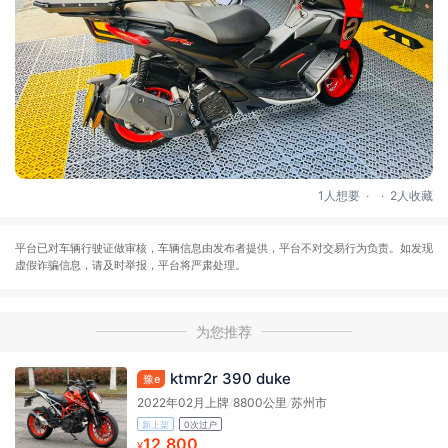
.
.
1人想要
2人收藏
平台已对车辆行驶证做审核，车辆信息由发布者提供，平台不对交易行为负责。如发现
虚假诈骗信息，请及时举报，平台将严肃处理。
为您推荐
ktmr2r 390 duke
豫e
2022年02月上牌
/
8800公里
/
苏州市
新上架
0次过户
12,800
¥