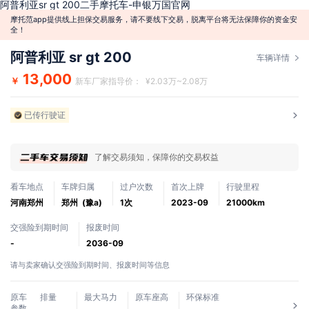
阿普利亚sr gt 200二手摩托车-申银万国官网
摩托范app提供线上担保交易服务，请不要线下交易，脱离平台将无法保障你的资金安
全！
阿普利亚 sr gt 200
车辆详情
13,000
￥
新车厂家指导价： ¥2.03万~2.08万
已传行驶证
了解交易须知，保障你的交易权益
看车地点
车牌归属
过户次数
首次上牌
行驶里程
河南郑州
郑州 (豫a)
1次
2023-09
21000km
交强险到期时间
报废时间
-
2036-09
请与卖家确认交强险到期时间、报废时间等信息
原车
排量
最大马力
原车座高
环保标准
参数