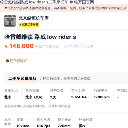
哈雷戴维森路威 low rider s二手摩托车-申银万国官网
摩托范app提供线上担保交易服务，请不要线下交易，脱离平台将无法保障你的资金安全
北京纵恒机车库
哈雷戴维森 路威 low rider s
148,000
￥
新车厂家指导价： ¥17.58万~30.26万
已传行驶证
了解交易须知，保障你的交易权益
看车地点
车牌归属
过户次数
首次上牌
行驶里程
交强险
北京
北京 (京b)
2次
2024-04
17000km
-
请与卖家确认交强险到期时间、报废时间等信息
原车
排量
最大马力
原车座高
环保标准
参数
1923cc
104.7ps
720mm
国ⅳ