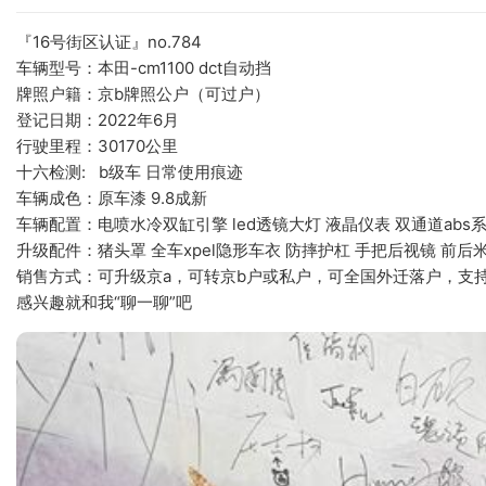
『16号街区认证』no.784
车辆型号：本田-cm1100 dct自动挡
牌照户籍：京b牌照公户（可过户）
登记日期：2022年6月
行驶里程：30170公里 
十六检测:   b级车 日常使用痕迹
车辆成色：原车漆 9.8成新
车辆配置：电喷水冷双缸引擎 led透镜大灯 液晶仪表 双通道abs
升级配件：猪头罩 全车xpel隐形车衣 防摔护杠 手把后视镜 前后
销售方式：可升级京a，可转京b户或私户，可全国外迁落户，支
感兴趣就和我“聊一聊”吧