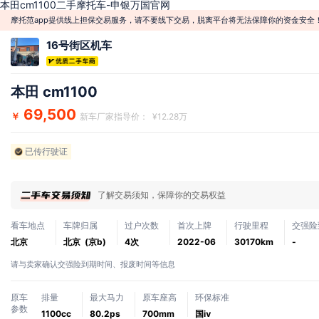
本田cm1100二手摩托车-申银万国官网
摩托范app提供线上担保交易服务，请不要线下交易，脱离平台将无法保障你的资金安全
16号街区机车
本田 cm1100
69,500
￥
新车厂家指导价： ¥12.28万
已传行驶证
了解交易须知，保障你的交易权益
看车地点
车牌归属
过户次数
首次上牌
行驶里程
交强险
北京
北京 (京b)
4次
2022-06
30170km
-
请与卖家确认交强险到期时间、报废时间等信息
原车
排量
最大马力
原车座高
环保标准
参数
1100cc
80.2ps
700mm
国ⅳ