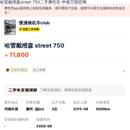
哈雷戴维森street 750二手摩托车-申银万国官网
摩托范app提供线上担保交易服务，请不要线下交易，脱离平台将无法保障你的资金安
全！
慢漫骑机车club
哈雷戴维森 street 750
11,800
￥
已传行驶证
包上牌费
了解交易须知，保障你的交易权益
看车地点
车牌归属
过户次数
首次上牌
行驶里程
河南许昌
滁州 (皖m)
3次
2015-08
5000km
交强险到期时间
报废时间
-
2028-08