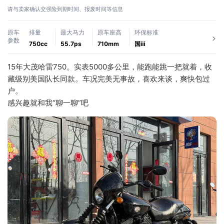
请与卖家确认交强险到期时间、报废时间等信息
原车
排量
最大马力
原车座高
环保标准
参数
750cc
55.7ps
710mm
国ⅲ
15年大茂哈雷750。实表5000多公里，能跑能跳一把就着，收
藏级别美国队长同款。车况完美无事故，喜欢来谈，爽快包过
户。
感兴趣就和我“聊一聊”吧