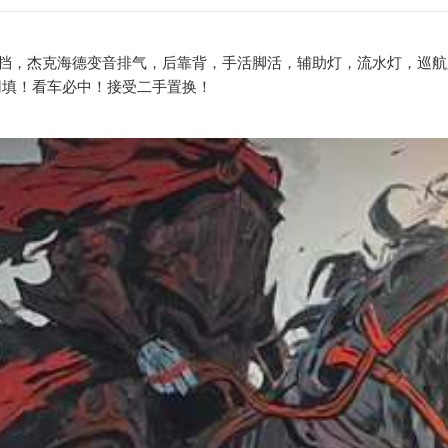
装倒挡，杰克海德变音排气，后靠背，手活脚活，辅助灯，流水灯，巡
用填！看车必中！接受二手置换！