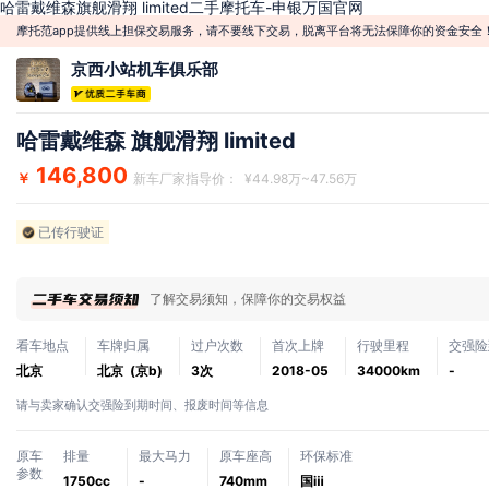
哈雷戴维森旗舰滑翔 limited二手摩托车-申银万国官网
摩托范app提供线上担保交易服务，请不要线下交易，脱离平台将无法保障你的资金安全
京西小站机车俱乐部
哈雷戴维森 旗舰滑翔 limited
146,800
￥
新车厂家指导价： ¥44.98万~47.56万
已传行驶证
了解交易须知，保障你的交易权益
看车地点
车牌归属
过户次数
首次上牌
行驶里程
交强险
北京
北京 (京b)
3次
2018-05
34000km
-
请与卖家确认交强险到期时间、报废时间等信息
原车
排量
最大马力
原车座高
环保标准
参数
1750cc
-
740mm
国ⅲ