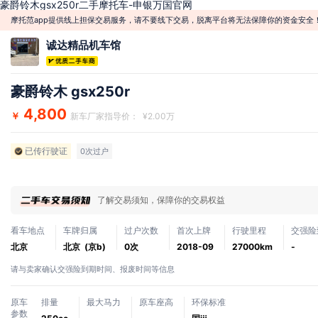
豪爵铃木gsx250r二手摩托车-申银万国官网
摩托范app提供线上担保交易服务，请不要线下交易，脱离平台将无法保障你的资金安全
诚达精品机车馆
豪爵铃木 gsx250r
4,800
￥
新车厂家指导价： ¥2.00万
已传行驶证
0次过户
了解交易须知，保障你的交易权益
看车地点
车牌归属
过户次数
首次上牌
行驶里程
交强险
北京
北京 (京b)
0次
2018-09
27000km
-
请与卖家确认交强险到期时间、报废时间等信息
原车
排量
最大马力
原车座高
环保标准
参数