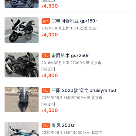
4,500
¥
宗申阿普利亚 gpr150r
蒙b
2021年06月上牌
/
15716公里
/
北京市
4,300
¥
豪爵铃木 gsx250r
京b
2018年09月上牌
/
27000公里
/
北京市
0次过户
4,800
¥
三阳 2020款 巡弋 cruisym 150
京b
2020年05月上牌
/
20000公里
/
北京市
0次过户
4,500
¥
春风 250sr
京b
2020年09月上牌
/
13000公里
/
北京市