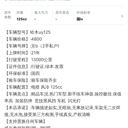
原车
排量
最大马力
原车座高
环保标准
参数
125cc
-
-
国ⅳ
【车辆型号】铃木uy125
【车辆价格】:4800
【车辆号牌】:京b（2手私户)
【上牌时间】:21年
【行驶里程】 13000公里
【证件信息】:行驶证.绿本.发票
【环保标准】:国四
【验车保险】:验车保险齐全
【车辆配置】:电喷 风冷 125cc
【车辆卖点】:精品车况.热门车型.新手练车神器.操控极佳.保值
率高  加装防摔  竞技黑风挡 车机  闪光灯
【本店承诺】:车辆描述如实,无暗病,无事故记录,车架无二次焊
接,无水泡,接受第三方检测,手续真实,产权清晰
【支持置换任何车辆】