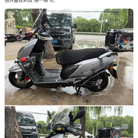
感兴趣就和我“聊一聊”吧