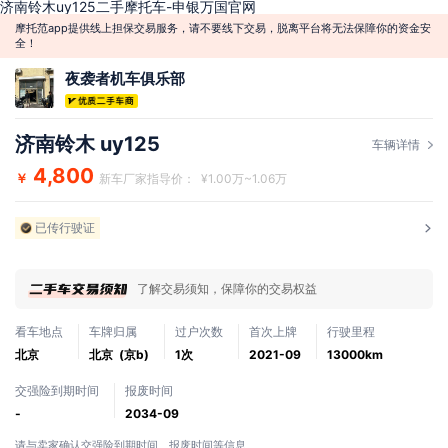
济南铃木uy125二手摩托车-申银万国官网
摩托范app提供线上担保交易服务，请不要线下交易，脱离平台将无法保障你的资金安
全！
夜袭者机车俱乐部
济南铃木 uy125
车辆详情
4,800
￥
新车厂家指导价： ¥1.00万~1.06万
已传行驶证
了解交易须知，保障你的交易权益
看车地点
车牌归属
过户次数
首次上牌
行驶里程
北京
北京 (京b)
1次
2021-09
13000km
交强险到期时间
报废时间
-
2034-09
请与卖家确认交强险到期时间、报废时间等信息