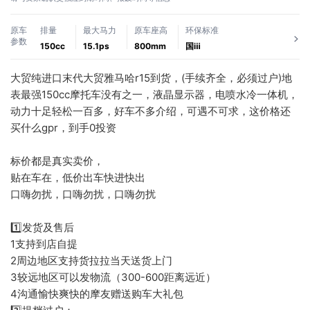
原车
排量
最大马力
原车座高
环保标准
参数
150cc
15.1ps
800mm
国ⅲ
大贸纯进口末代大贸雅马哈r15到货，(手续齐全，必须过户)地
表最强150cc摩托车没有之一，液晶显示器，电喷水冷一体机，
动力十足轻松一百多，好车不多介绍，可遇不可求，这价格还
买什么gpr，到手0投资
标价都是真实卖价，
贴在车在，低价出车快进快出
口嗨勿扰，口嗨勿扰，口嗨勿扰
1️⃣发货及售后
1支持到店自提
2周边地区支持货拉拉当天送货上门
3较远地区可以发物流（300-600距离远近）
4沟通愉快爽快的摩友赠送购车大礼包