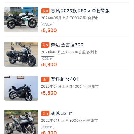
春风 2023款 250sr 单摇臂版
皖a
2024年05月上牌
/
7000公里
/
合肥市
0次过户
5,500
¥
奔达 金吉拉300
苏h
2021年08月上牌
/
8800公里
/
苏州市
0次过户
6,800
¥
赛科龙 rc401
浙f
2025年04月上牌
/
3400公里
/
苏州市
5,800
¥
凯越 321rr
苏n
2022年01月上牌
/
8000公里
/
苏州市
0次过户
6,800
¥