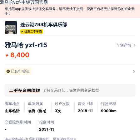
雅马哈yzf-申银万国官网
摩托范app提供线上担保交易服务，请不要线下交易，脱离平台将无法保障你的资金安
全！
连云港799机车俱乐部
雅马哈 yzf-r15
车辆详情
6,400
￥
已传行驶证
了解交易须知，保障你的交易权益
看车地点
车牌归属
过户次数
首次上牌
行驶里程
山东临沂
临沂 (鲁q)
3次
2018-11
9000km
交强险到期时间
报废时间
-
2031-11
请与卖家确认交强险到期时间、报废时间等信息