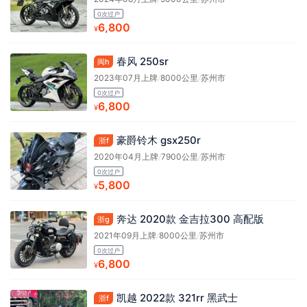
0次过户
6,800
¥
春风 250sr
闽h
2023年07月上牌
/
8000公里
/
苏州市
0次过户
6,800
¥
豪爵铃木 gsx250r
浙f
2020年04月上牌
/
7900公里
/
苏州市
0次过户
5,800
¥
奔达 2020款 金吉拉300 高配版
浙g
2021年09月上牌
/
8000公里
/
苏州市
0次过户
6,800
¥
凯越 2022款 321rr 黑武士
浙f