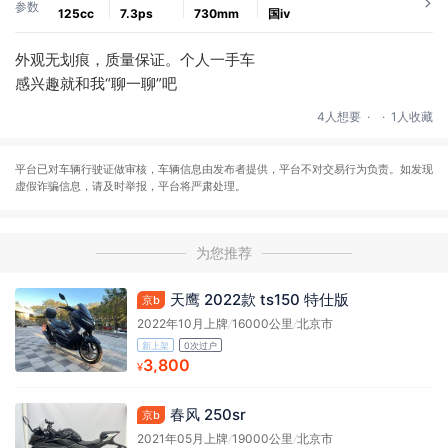
参数
125cc
7.3ps
730mm
国ⅳ
外观无划痕，质量保证。个人一手车
感兴趣就和我“聊一聊”吧
.
.
4人想要
1人收藏
平台已对车辆行驶证做审核，车辆信息由发布者提供，平台不对交易行为负责。如发现
虚假诈骗信息，请及时举报，平台将严肃处理。
为您推荐
天鹰 2022款 ts150 特仕版
京b
2022年10月上牌
/
16000公里
/
北京市
新上架
0次过户
3,800
¥
春风 250sr
京b
2021年05月上牌
/
19000公里
/
北京市