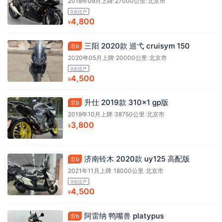
2018年09月上牌
/
27000公里
/
北京市
0次过户
4,800
¥
三阳 2020款 巡弋 cruisym 150
京b
2020年05月上牌
/
20000公里
/
北京市
0次过户
4,500
¥
升仕 2019款 310x1 gp版
京b
2019年10月上牌
/
38750公里
/
北京市
3,800
¥
济南铃木 2020款 uy125 高配版
京b
2021年11月上牌
/
18000公里
/
北京市
0次过户
4,500
¥
阿雷纳 鸭嘴兽 platypus
京b