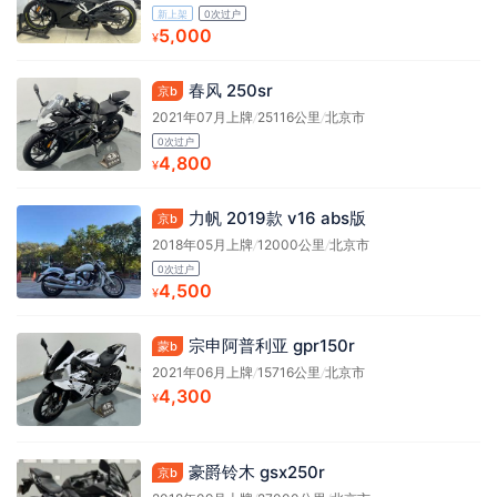
新上架
0次过户
5,000
¥
春风 250sr
京b
2021年07月上牌
/
25116公里
/
北京市
0次过户
4,800
¥
力帆 2019款 v16 abs版
京b
2018年05月上牌
/
12000公里
/
北京市
0次过户
4,500
¥
宗申阿普利亚 gpr150r
蒙b
2021年06月上牌
/
15716公里
/
北京市
4,300
¥
豪爵铃木 gsx250r
京b