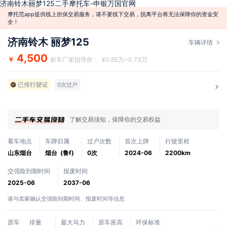
济南铃木丽梦125二手摩托车-申银万国官网
摩托范app提供线上担保交易服务，请不要线下交易，脱离平台将无法保障你的资金安
全！
济南铃木 丽梦125
车辆详情
4,500
￥
新车厂家指导价： ¥0.65万~0.73万
已传行驶证
0次过户
了解交易须知，保障你的交易权益
看车地点
车牌归属
过户次数
首次上牌
行驶里程
山东烟台
烟台 (鲁f)
0次
2024-06
2200km
交强险到期时间
报废时间
2025-06
2037-06
请与卖家确认交强险到期时间、报废时间等信息
原车
排量
最大马力
原车座高
环保标准