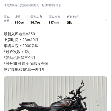
请与卖家确认交强险到期时间、报废时间等信息
原车
排量
最大马力
原车座高
环保标准
参数
350cc
36.7ps
817mm
国ⅳ
最新入库哈雷x350
上牌时间：23年10月
车辆里程：2000公里
*过户次数：1次
*发动机质保三个月
*可分期 可置换 物流发全国
感兴趣就和我“聊一聊”吧