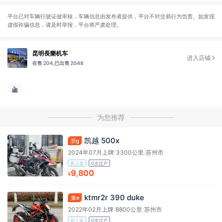
平台已对车辆行驶证做审核，车辆信息由发布者提供，平台不对交易行为负责。如发现
虚假诈骗信息，请及时举报，平台将严肃处理。
昆明長樂机车
进入店铺
在售 204,
已出售 2048
为您推荐
凯越 500x
浙g
2024年07月上牌
/
3300公里
/
苏州市
新上架
0次过户
9,800
¥
ktmr2r 390 duke
豫e
2022年02月上牌
/
8800公里
/
苏州市
新上架
0次过户