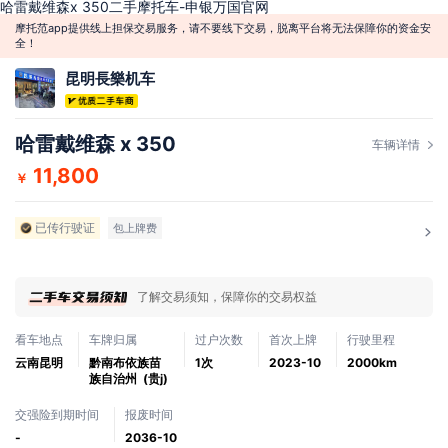
哈雷戴维森x 350二手摩托车-申银万国官网
摩托范app提供线上担保交易服务，请不要线下交易，脱离平台将无法保障你的资金安
全！
昆明長樂机车
哈雷戴维森 x 350
车辆详情
11,800
￥
已传行驶证
包上牌费
了解交易须知，保障你的交易权益
看车地点
车牌归属
过户次数
首次上牌
行驶里程
云南昆明
黔南布依族苗
1次
2023-10
2000km
族自治州 (贵j)
交强险到期时间
报废时间
-
2036-10