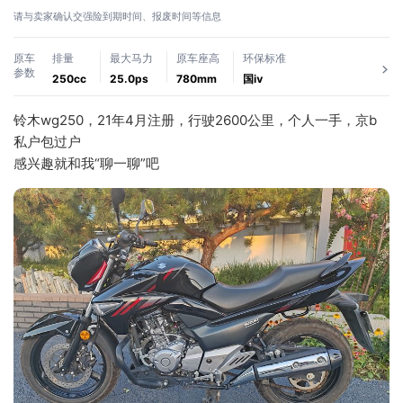
请与卖家确认交强险到期时间、报废时间等信息
原车
排量
最大马力
原车座高
环保标准
参数
250cc
25.0ps
780mm
国ⅳ
铃木wg250，21年4月注册，行驶2600公里，个人一手，京b
私户包过户
感兴趣就和我“聊一聊”吧