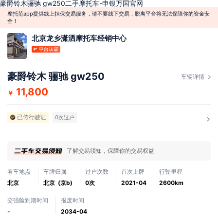
豪爵铃木骊驰 gw250二手摩托车-申银万国官网
摩托范app提供线上担保交易服务，请不要线下交易，脱离平台将无法保障你的资金安
全！
北京龙乡潇洒摩托车经销中心
豪爵铃木 骊驰 gw250
车辆详情
11,800
￥
已传行驶证
0次过户
了解交易须知，保障你的交易权益
看车地点
车牌归属
过户次数
首次上牌
行驶里程
北京
北京 (京b)
0次
2021-04
2600km
交强险到期时间
报废时间
-
2034-04