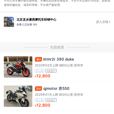
平台已对车辆行驶证做审核，车辆信息由发布者提供，平台不对交易行为负责。如发现
虚假诈骗信息，请及时举报，平台将严肃处理。
北京龙乡潇洒摩托车经销中心
进入店铺
在售 2,
已出售 193
为您推荐
ktmr2r 390 duke
豫e
2022年02月上牌
/
8800公里
/
苏州市
新上架
0次过户
12,800
¥
qjmotor 赛550
浙d
2025年01月上牌
/
8000公里
/
苏州市
新上架
0次过户
12,800
¥