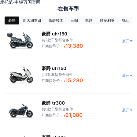
摩托范-申银万国官网
在售车型
豪爵
新大洲本田
豪爵铃木
三阳
凯越
维多利亚
钱江
豪爵 uhr150
共2款车型符合条件
展开
13,380
厂商指导价：
¥
豪爵 ufr150
共2款车型符合条件
展开
15,280
厂商指导价：
¥
豪爵 tr300
共6款车型符合条件
展开
21,980
厂商指导价：
¥