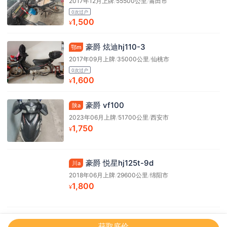
2017年12月上牌
/
55500公里
/
莆田市
0次过户
1,500
¥
豪爵 炫迪hj110-3
鄂m
2017年09月上牌
/
35000公里
/
仙桃市
0次过户
1,600
¥
豪爵 vf100
陕a
2023年06月上牌
/
51700公里
/
西安市
1,750
¥
豪爵 悦星hj125t-9d
川a
2018年06月上牌
/
29600公里
/
绵阳市
1,800
¥
获取底价