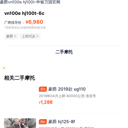
豪爵vn100e hj100t-申银万国官网
vn100e hj100t-6c
6,980
¥
厂商指导价：
*实际售价以当地经销商价格为准
豪爵
上班代步
二手摩托
相关二手摩托
豪爵 2019款 ug110
苏h
2019年04月上牌
/
40000公里
/
淮安市
1,288
¥
豪爵 hj125-8f
闽b