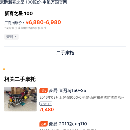
豪爵新喜之星 100报价-申银万国官网
新喜之星 100
6,880
-
6,980
¥
厂商指导价：
*实际售价以当地经销商价格为准
豪爵
二手摩托
相关二手摩托
豪爵 喜冠hj150-2e
贵e
2016年08月上牌
/
58000公里
/
黔西南布依族苗族自治州
0次过户
1,480
¥
豪爵 2019款 ug110
苏h