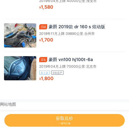
2019年04月上牌
/
40000公里
/
淮安市
1,580
¥
豪爵 2019款 dr 160 s 炫动版
川d
2018年11月上牌
/
39890公里
/
台州市
1,700
¥
豪爵 vn100 hj100t-6a
京b
2019年04月上牌
/
70000公里
/
北京市
新上架
0次过户
1,800
¥
网站地图
获取底价
一键询全城