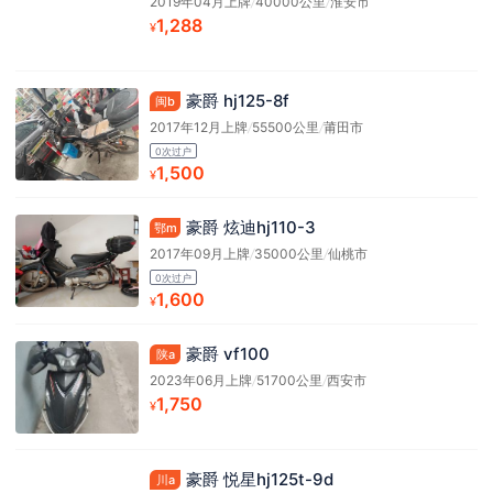
2019年04月上牌
/
40000公里
/
淮安市
1,288
¥
豪爵 hj125-8f
闽b
2017年12月上牌
/
55500公里
/
莆田市
0次过户
1,500
¥
豪爵 炫迪hj110-3
鄂m
2017年09月上牌
/
35000公里
/
仙桃市
0次过户
1,600
¥
豪爵 vf100
陕a
2023年06月上牌
/
51700公里
/
西安市
1,750
¥
豪爵 悦星hj125t-9d
川a