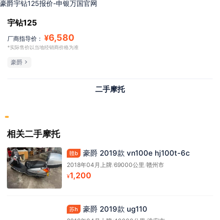
豪爵宇钻125报价-申银万国官网
宇钻125
6,580
¥
厂商指导价：
*实际售价以当地经销商价格为准
豪爵
二手摩托
相关二手摩托
豪爵 2019款 vn100e hj100t-6c
赣b
2018年04月上牌
/
69000公里
/
赣州市
1,200
¥
豪爵 2019款 ug110
苏h