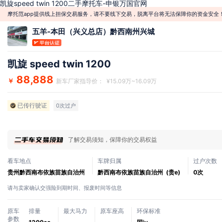
凯旋speed twin 1200二手摩托车-申银万国官网
摩托范app提供线上担保交易服务，请不要线下交易，脱离平台将无法保障你的资金安全
五羊-本田（兴义总店）黔西南州兴城
凯旋 speed twin 1200
88,888
￥
新车厂家指导价： ¥15.09万~16.09万
已传行驶证
0次过户
了解交易须知，保障你的交易权益
看车地点
车牌归属
过户次数
贵州黔西南布依族苗族自治州
黔西南布依族苗族自治州 (贵e)
0次
请与卖家确认交强险到期时间、报废时间等信息
原车
排量
最大马力
原车座高
环保标准
参数