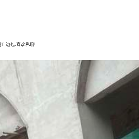
扛.边包.喜欢私聊