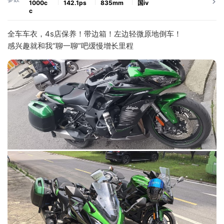
1000c
142.1ps
835mm
国ⅳ
c
全车车衣，4s店保养！带边箱！左边轻微原地倒车！
感兴趣就和我“聊一聊”吧缓慢增长里程