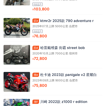
0次过户
103,800
¥
ktmr2r 2025款 790 adventure r
皖a
2025年07月上牌
/
5000公里
/
合肥市
0次过户
76,800
¥
哈雷戴维森 街霸 street bob
苏d
2020年10月上牌
/
7000公里
/
宿州市
72,800
¥
杜卡迪 2023款 panigale v2 星耀白
赣e
2023年09月上牌
/
9000公里
/
合肥市
75,800
¥
川崎 2022款 z1000 r edition
赣f