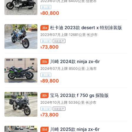
2023年01月上牌
/
6400公里
/
合肥市
新上架
80,800
¥
杜卡迪 2023款 desert x 特别涂装版
湘a
2023年07月上牌
/
12681公里
/
长沙市
新上架
0次过户
73,800
¥
川崎 2024款 ninja zx-6r
浙b
2024年07月上牌
/
8500公里
/
上海市
新上架
89,800
¥
宝马 2023款 f 750 gs 探险版
湘h
2024年10月上牌
/
5036公里
/
长沙市
新上架
0次过户
73,800
¥
川崎 2025款 ninja zx-6r
浙d