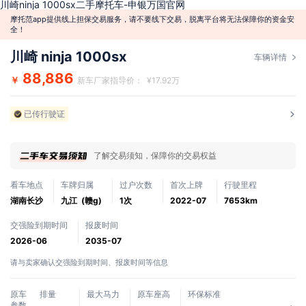
川崎ninja 1000sx二手摩托车-申银万国官网
摩托范app提供线上担保交易服务，请不要线下交易，脱离平台将无法保障你的资金安
全！
川崎 ninja 1000sx
车辆详情
88,886
￥
新车厂家指导价： ¥17.92万
已传行驶证
了解交易须知，保障你的交易权益
看车地点
车牌归属
过户次数
首次上牌
行驶里程
湖南长沙
九江 (赣g)
1次
2022-07
7653km
交强险到期时间
报废时间
2026-06
2035-07
请与卖家确认交强险到期时间、报废时间等信息
原车
排量
最大马力
原车座高
环保标准
参数