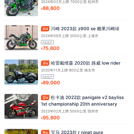
2024年03月上牌
/
7000公里
/
杭州市
88,800
¥
川崎 2023款 z900 se 糖果川崎绿
浙d
2024年09月上牌
/
2000公里
/
上海市
0次过户
75,800
¥
哈雷戴维森 2020款 路威 low rider
苏a
2020年11月上牌
/
800公里
/
南京市
0次过户
89,000
¥
杜卡迪 2022款 panigale v2 bayliss
晋a
1st championship 20th anniversary
2023年02月上牌
/
5000公里
/
宿州市
95,800
¥
宝马 2023款 r ninet pure
粤p