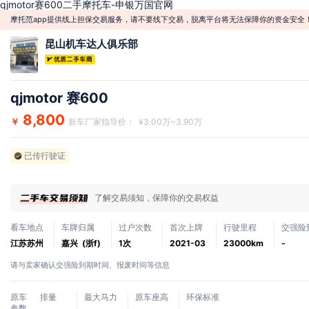
qjmotor赛600二手摩托车-申银万国官网
摩托范app提供线上担保交易服务，请不要线下交易，脱离平台将无法保障你的资金安全
昆山机车达人俱乐部
qjmotor 赛600
8,800
￥
新车厂家指导价： ¥3.00万~3.90万
已传行驶证
了解交易须知，保障你的交易权益
看车地点
车牌归属
过户次数
首次上牌
行驶里程
交强险
江苏苏州
嘉兴 (浙f)
1次
2021-03
23000km
-
请与卖家确认交强险到期时间、报废时间等信息
原车
排量
最大马力
原车座高
环保标准
参数