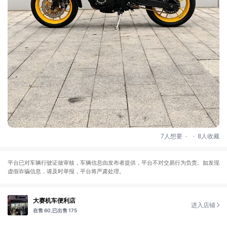
.
.
7人想要
8人收藏
平台已对车辆行驶证做审核，车辆信息由发布者提供，平台不对交易行为负责。如发现
虚假诈骗信息，请及时举报，平台将严肃处理。
大赛机车便利店
进入店铺
在售 60,
已出售 175