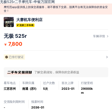
无极525r二手摩托车-申银万国官网
摩托范app提供线上担保交易服务，请不要线下交易，脱离平台将无法保障你的资金安
全！
大赛机车便利店
无极 525r
车辆详情
7,800
￥
已传行驶证
了解交易须知，保障你的交易权益
看车地点
车牌归属
过户次数
首次上牌
行驶里程
江苏苏州
南通 (苏f)
5次
2023-01
29000k
m
交强险到期时间
报废时间
-
2036-01