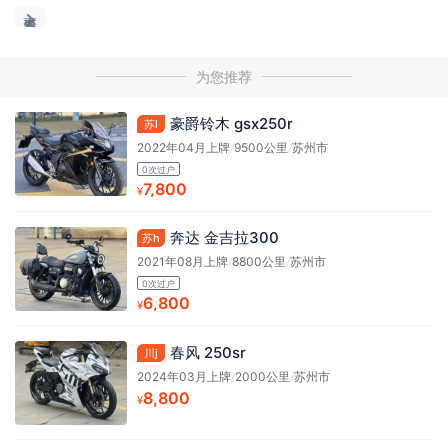
为您推荐
豪爵铃木 gsx250r
苏l
2022年04月上牌
/
9500公里
/
苏州市
0次过户
7,800
¥
奔达 金吉拉300
苏h
2021年08月上牌
/
8800公里
/
苏州市
0次过户
6,800
¥
春风 250sr
川j
2024年03月上牌
/
2000公里
/
苏州市
8,800
¥