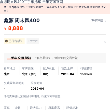
鑫源周末风400二手摩托车-申银万国官网
摩托范app提供线上担保交易服务，请不要线下交易，脱离平台将无法保障你的资金安
全！
鑫源 周末风400
车辆详情
8,888
￥
已传行驶证
0次过户
了解交易须知，保障你的交易权益
看车地点
车牌归属
过户次数
首次上牌
行驶里程
北京
北京 (京b)
0次
2019-04
1500km
交强险到期时间
报废时间
-
2032-04
请与卖家确认交强险到期时间、报废时间等信息
原车
排量
最大马力
原车座高
环保标准