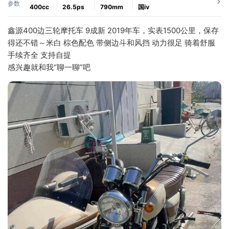
参数
400cc
26.5ps
790mm
国ⅳ
鑫源400边三轮摩托车 9成新 2019年车，实表1500公里，保存
得还不错～米白 棕色配色 带侧边斗和风挡 动力很足 骑着舒服 
手续齐全 支持自提
感兴趣就和我“聊一聊”吧