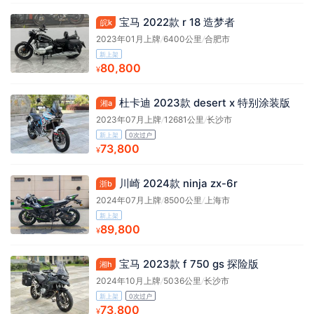
宝马 2022款 r 18 造梦者
皖k
2023年01月上牌
/
6400公里
/
合肥市
新上架
80,800
¥
杜卡迪 2023款 desert x 特别涂装版
湘a
2023年07月上牌
/
12681公里
/
长沙市
新上架
0次过户
73,800
¥
川崎 2024款 ninja zx-6r
浙b
2024年07月上牌
/
8500公里
/
上海市
新上架
89,800
¥
宝马 2023款 f 750 gs 探险版
湘h
2024年10月上牌
/
5036公里
/
长沙市
新上架
0次过户
73,800
¥