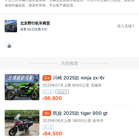
虚假诈骗信息，请及时举报，平台将严肃处理。
北京野行机车商贸
进入店铺
在售 58,
已出售 518
为您推荐
川崎 2025款 ninja zx-6r
苏d
2025年07月上牌
/
6000公里
/
无锡市
新上架
0次过户
96,800
¥
凯旋 2025款 tiger 900 gt
浙c
2025年06月上牌
/
18000公里
/
金华市
新上架
84,500
¥