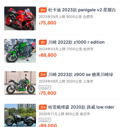
杜卡迪 2023款 panigale v2 星耀白
赣e
2023年09月上牌
/
9000公里
/
合肥市
75,800
¥
川崎 2022款 z1000 r edition
赣f
2024年03月上牌
/
7000公里
/
杭州市
88,800
¥
川崎 2023款 z900 se 糖果川崎绿
浙d
2024年09月上牌
/
2000公里
/
上海市
0次过户
75,800
¥
哈雷戴维森 2020款 路威 low rider
苏a
2020年11月上牌
/
800公里
/
南京市
0次过户
89,000
¥