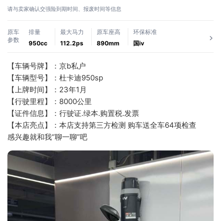
请与卖家确认交强险到期时间、报废时间等信息
原车
排量
最大马力
原车座高
环保标准
参数
950cc
112.2ps
890mm
国ⅳ
【车辆号牌】：京b私户
【车辆型号】：杜卡迪950sp
【上牌时间】：23年1月
【行驶里程】：8000公里
【证件信息】：行驶证.绿本.购置税.发票
【本店亮点】：本店支持第三方检测 购车送全车64项检查 
感兴趣就和我“聊一聊”吧