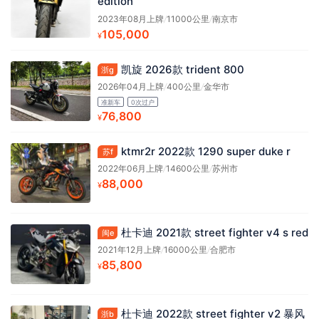
edition
2023年08月上牌
/
11000公里
/
南京市
105,000
¥
凯旋 2026款 trident 800
浙g
2026年04月上牌
/
400公里
/
金华市
准新车
0次过户
76,800
¥
ktmr2r 2022款 1290 super duke r
苏f
2022年06月上牌
/
14600公里
/
苏州市
88,000
¥
杜卡迪 2021款 street fighter v4 s red
闽e
2021年12月上牌
/
16000公里
/
合肥市
85,800
¥
杜卡迪 2022款 street fighter v2 暴风
浙b