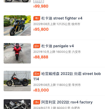
0次过户
99,980
¥
杜卡迪 street fighter v4
粤l
2022年08月上牌
/
12125公里
/
徐州市
95,800
¥
杜卡迪 panigale v4
皖n
2021年10月上牌
/
16000公里
/
六安市
88,888
¥
哈雷戴维森 2022款 街霸 street bob
苏m
114
2022年08月上牌
/
11800公里
/
常州市
83,000
¥
阿普利亚 2022款 rsv4 factory
津c
2024年07月上牌
/
6000公里
/
合肥市