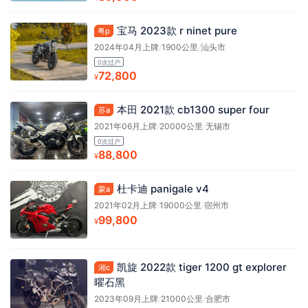
宝马 2023款 r ninet pure
粤p
2024年04月上牌
/
1900公里
/
汕头市
0次过户
72,800
¥
本田 2021款 cb1300 super four
苏a
2021年06月上牌
/
20000公里
/
无锡市
0次过户
88,800
¥
杜卡迪 panigale v4
蒙a
2021年02月上牌
/
19000公里
/
宿州市
99,800
¥
凯旋 2022款 tiger 1200 gt explorer
湘c
曜石黑
2023年09月上牌
/
21000公里
/
合肥市