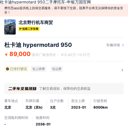
杜卡迪hypermotard 950二手摩托车-申银万国官网
摩托范app提供线上担保交易服务，请不要线下交易，脱离平台将无法保障你的资金安
全！
北京野行机车商贸
杜卡迪 hypermotard 950
车辆详情
89,000
￥
新车厂家指导价： ¥12.40万~15.57万
已传行驶证
包上牌费
包运费
了解交易须知，保障你的交易权益
看车地点
车牌归属
过户次数
首次上牌
行驶里程
北京
北京 (京b)
3次
2023-01
8000km
交强险到期时间
报废时间
-
2036-01