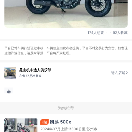
.
.
174人想要
92人收藏
平台已对车辆行驶证做审核，车辆信息由发布者提供，平台不对交易行为负责。如发现
虚假诈骗信息，请及时举报，平台将严肃处理。
昆山机车达人俱乐部
进入店铺
在售 57,
已出售 5
为您推荐
凯越 500x
浙g
2024年07月上牌
/
3300公里
/
苏州市