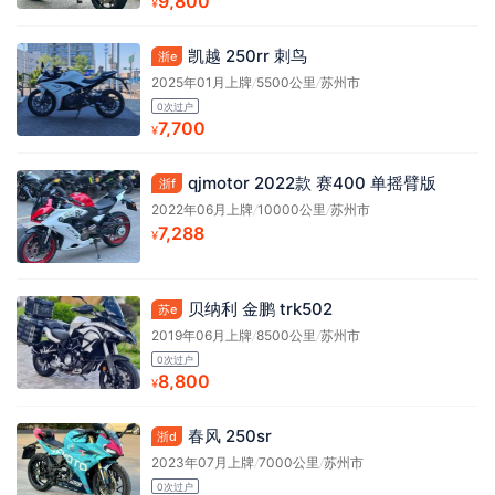
9,800
¥
凯越 250rr 刺鸟
浙e
2025年01月上牌
/
5500公里
/
苏州市
0次过户
7,700
¥
qjmotor 2022款 赛400 单摇臂版
浙f
2022年06月上牌
/
10000公里
/
苏州市
7,288
¥
贝纳利 金鹏 trk502
苏e
2019年06月上牌
/
8500公里
/
苏州市
0次过户
8,800
¥
春风 250sr
浙d
2023年07月上牌
/
7000公里
/
苏州市
0次过户