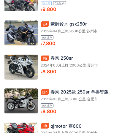
新上架
0次过户
9,800
¥
豪爵铃木 gsx250r
苏l
2022年04月上牌
/
9500公里
/
苏州市
0次过户
7,800
¥
春风 250sr
川j
2024年03月上牌
/
2000公里
/
苏州市
8,800
¥
春风 2025款 250sr 单摇臂版
皖b
2025年03月上牌
/
8000公里
/
合肥市
0次过户
8,800
¥
qjmotor 赛600
浙f
2021年04月上牌
/
8000公里
/
苏州市