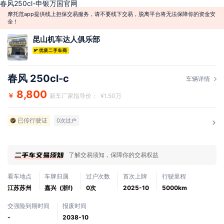
春风250cl-申银万国官网
摩托范app提供线上担保交易服务，请不要线下交易，脱离平台将无法保障你的资金安
全！
昆山机车达人俱乐部
春风 250cl-c
车辆详情
8,800
￥
新车厂家指导价： ¥1.50万
已传行驶证
0次过户
了解交易须知，保障你的交易权益
看车地点
车牌归属
过户次数
首次上牌
行驶里程
江苏苏州
嘉兴 (浙f)
0次
2025-10
5000km
交强险到期时间
报废时间
-
2038-10