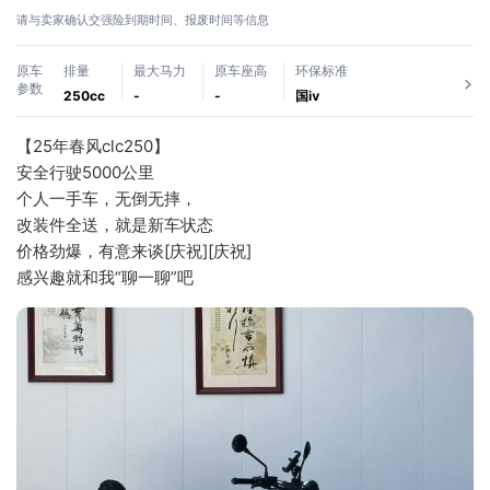
请与卖家确认交强险到期时间、报废时间等信息
原车
排量
最大马力
原车座高
环保标准
参数
250cc
-
-
国ⅳ
【25年春风clc250】
安全行驶5000公里
个人一手车，无倒无摔，
改装件全送，就是新车状态
价格劲爆，有意来谈[庆祝][庆祝]
感兴趣就和我“聊一聊”吧