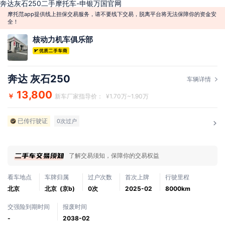
奔达灰石250二手摩托车-申银万国官网
摩托范app提供线上担保交易服务，请不要线下交易，脱离平台将无法保障你的资金安
全！
核动力机车俱乐部
奔达 灰石250
车辆详情
13,800
￥
新车厂家指导价： ¥1.70万~1.90万
已传行驶证
0次过户
了解交易须知，保障你的交易权益
看车地点
车牌归属
过户次数
首次上牌
行驶里程
北京
北京 (京b)
0次
2025-02
8000km
交强险到期时间
报废时间
-
2038-02