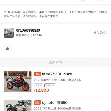
平台已对车辆行驶证做审核，车辆信息由发布者提供，平台不对交易行为负责。如发现
虚假诈骗信息，请及时举报，平台将严肃处理。
核动力机车俱乐部
进入店铺
在售 203,
已出售 2348
为您推荐
ktmr2r 390 duke
豫e
2022年02月上牌
/
8800公里
/
苏州市
新上架
0次过户
12,800
¥
qjmotor 赛550
浙d
2025年01月上牌
/
8000公里
/
苏州市