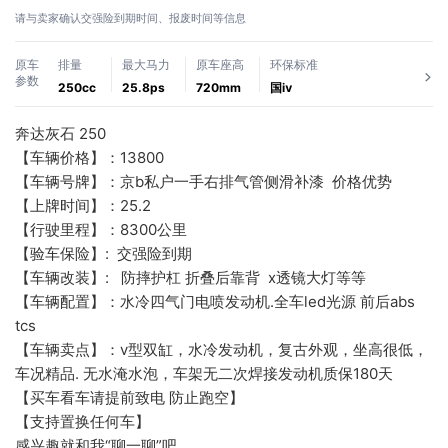
请与卖家确认交强险到期时间、报废时间等信息
原车
排量
最大马力
原车座高
环保标准
参数
250cc
25.8ps
720mm
国ⅳ
奔达灰石 250
【车辆价格】：13800
【车辆号牌】：京b私户一手右排气管侧滑补漆  价格优势
【上牌时间】：25.2
【行驶里程】：8300公里
【验车保险】:  交强险到期
【车辆改装】:   防摔护杠 折叠后靠背  x透镜大灯等等
【车辆配置】：水冷四气门电喷发动机.全车led光源 前后abs 
tcs 
【车辆卖点】：v型双缸，水冷发动机，复古外观，坐高很低，
车况精品. 无水淹水泡，车架无二次焊接发动机质保180天
【买车看车请提前致电 防止跑空】
【支持置换任何车】
感兴趣就和我“聊一聊”吧