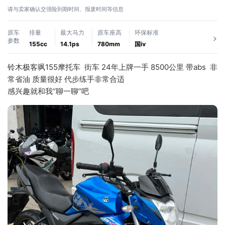
请与卖家确认交强险到期时间、报废时间等信息
原车
排量
最大马力
原车座高
环保标准
参数
155cc
14.1ps
780mm
国ⅳ
铃木极客飒155摩托车  街车 24年上牌一手 8500公里 带abs  非
常省油 质量很好 代步练手非常合适  
感兴趣就和我“聊一聊”吧