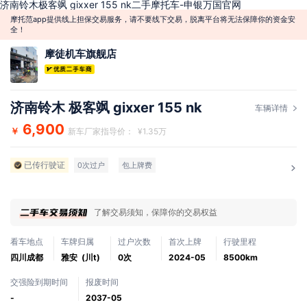
济南铃木极客飒 gixxer 155 nk二手摩托车-申银万国官网
摩托范app提供线上担保交易服务，请不要线下交易，脱离平台将无法保障你的资金安
全！
摩徒机车旗舰店
济南铃木 极客飒 gixxer 155 nk
车辆详情
6,900
￥
新车厂家指导价： ¥1.35万
已传行驶证
0次过户
包上牌费
了解交易须知，保障你的交易权益
看车地点
车牌归属
过户次数
首次上牌
行驶里程
四川成都
雅安 (川t)
0次
2024-05
8500km
交强险到期时间
报废时间
-
2037-05