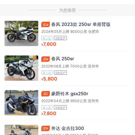
为您推荐
春风 2023款 250sr 单摇臂版
皖a
2024年05月上牌
/
8000公里
/
合肥市
新上架
0次过户
7,600
¥
春风 250sr
浙e
2022年08月上牌
/
7000公里
/
苏州市
新上架
0次过户
5,800
¥
豪爵铃木 gsx250r
苏l
2022年04月上牌
/
9500公里
/
苏州市
新上架
0次过户
7,800
¥
奔达 金吉拉300
苏h