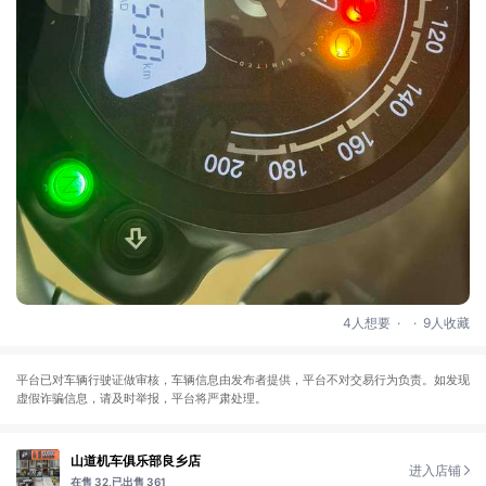
.
.
4人想要
9人收藏
平台已对车辆行驶证做审核，车辆信息由发布者提供，平台不对交易行为负责。如发现
虚假诈骗信息，请及时举报，平台将严肃处理。
山道机车俱乐部良乡店
进入店铺
在售 32,
已出售 361