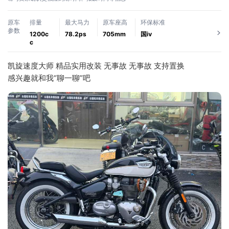
原车
排量
最大马力
原车座高
环保标准
参数
1200c
78.2ps
705mm
国ⅳ
c
凯旋速度大师 精品实用改装 无事故 无事故 支持置换
感兴趣就和我“聊一聊”吧