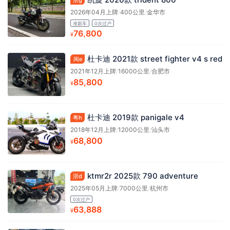
2026年04月上牌
/
400公里
/
金华市
准新车
0次过户
76,800
¥
杜卡迪 2021款 street fighter v4 s red
闽e
2021年12月上牌
/
16000公里
/
合肥市
85,800
¥
杜卡迪 2019款 panigale v4
粤h
2018年12月上牌
/
12000公里
/
汕头市
68,800
¥
ktmr2r 2025款 790 adventure
浙d
2025年05月上牌
/
7000公里
/
杭州市
0次过户
63,888
¥