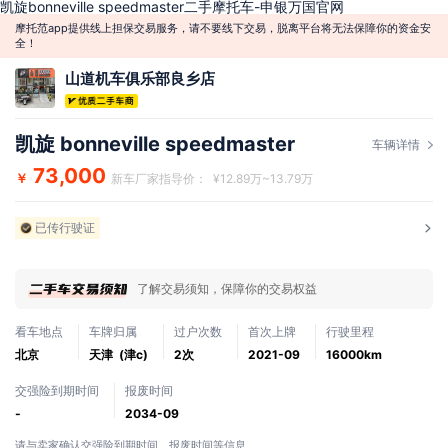
凯旋bonneville speedmaster二手摩托车-申银万国官网
摩托范app提供线上担保交易服务，请不要线下交易，脱离平台将无法保障你的资金安
全！
山道机车俱乐部良乡店
凯旋 bonneville speedmaster
车辆详情
73,000
￥
新车厂家指导价： ¥12.89万~13.79万
已传行驶证
了解交易须知，保障你的交易权益
看车地点
车牌归属
过户次数
首次上牌
行驶里程
北京
天津 (津c)
2次
2021-09
16000km
交强险到期时间
报废时间
-
2034-09
请与卖家确认交强险到期时间、报废时间等信息