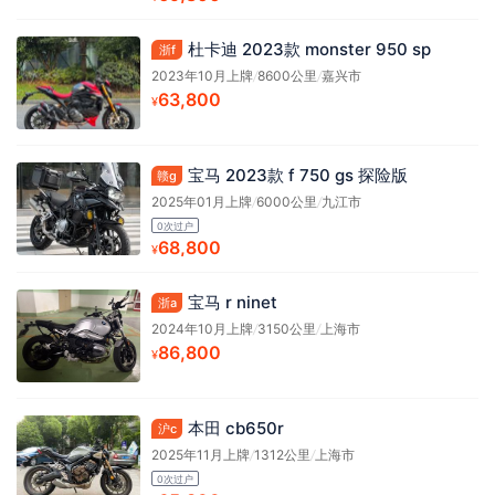
杜卡迪 2023款 monster 950 sp
浙f
2023年10月上牌
/
8600公里
/
嘉兴市
63,800
¥
宝马 2023款 f 750 gs 探险版
赣g
2025年01月上牌
/
6000公里
/
九江市
0次过户
68,800
¥
宝马 r ninet
浙a
2024年10月上牌
/
3150公里
/
上海市
86,800
¥
本田 cb650r
沪c
2025年11月上牌
/
1312公里
/
上海市
0次过户