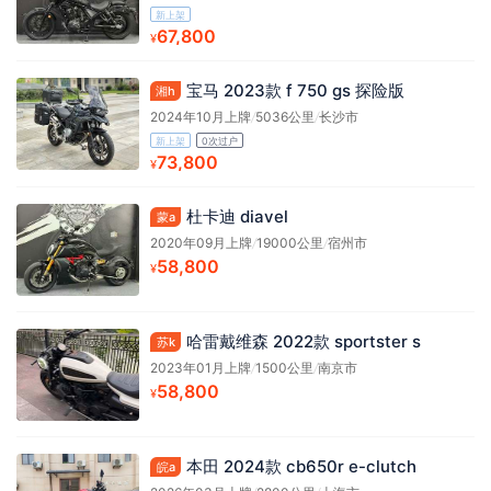
新上架
67,800
¥
宝马 2023款 f 750 gs 探险版
湘h
2024年10月上牌
/
5036公里
/
长沙市
新上架
0次过户
73,800
¥
杜卡迪 diavel
蒙a
2020年09月上牌
/
19000公里
/
宿州市
58,800
¥
哈雷戴维森 2022款 sportster s
苏k
2023年01月上牌
/
1500公里
/
南京市
58,800
¥
本田 2024款 cb650r e-clutch
皖a