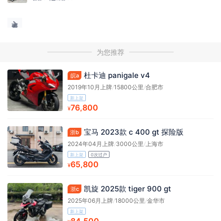
为您推荐
杜卡迪 panigale v4
皖a
2019年10月上牌
/
15800公里
/
合肥市
新上架
76,800
¥
宝马 2023款 c 400 gt 探险版
浙b
2024年04月上牌
/
3000公里
/
上海市
新上架
0次过户
65,800
¥
凯旋 2025款 tiger 900 gt
浙c
2025年06月上牌
/
18000公里
/
金华市
新上架
84,500