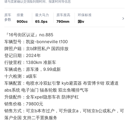
请与卖家确认交强险到期时间、报废时间等信息
原车
排量
最大马力
原车座高
环保标准
参数
900cc
65.0ps
790mm
国ⅳ
『16号街区认证』no.885
车辆型号：凯旋-bonneville t100
牌照户籍：京b牌照私户 国四排放
登记日期：2024年
行驶里程：1380km 准新车
车辆成色：原车漆，9.99成新
十六检测：a级车
车辆配置：电喷水冷双缸引擎 kyb避震器 布雷博卡钳 双通道
abs系统 电子油门 辐条轮毂 双出鱼嘴排气等
升级配件：全车xpel隐形车衣 防摔护杠
销售价格：79800元
销售方式：可京b本市过户，可升级京a，可转京b公或私户，可
落户全国 支持二手置换服务