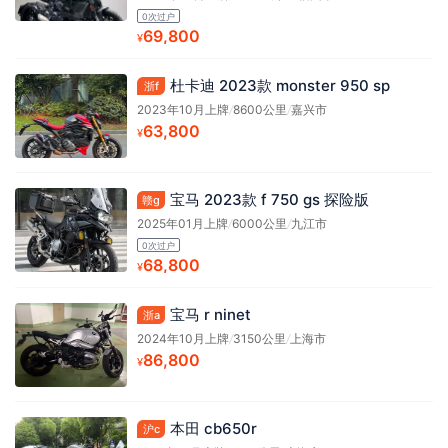
0次过户
69,800
¥
杜卡迪 2023款 monster 950 sp
浙f
2023年10月上牌
/
8600公里
/
嘉兴市
63,800
¥
宝马 2023款 f 750 gs 探险版
赣g
2025年01月上牌
/
6000公里
/
九江市
0次过户
68,800
¥
宝马 r ninet
浙a
2024年10月上牌
/
3150公里
/
上海市
86,800
¥
本田 cb650r
沪c