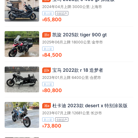
2024年04月上牌
/
3000公里
/
上海市
新上架
0次过户
65,800
¥
凯旋 2025款 tiger 900 gt
浙c
2025年06月上牌
/
18000公里
/
金华市
新上架
84,500
¥
宝马 2022款 r 18 造梦者
皖k
2023年01月上牌
/
6400公里
/
合肥市
新上架
80,800
¥
杜卡迪 2023款 desert x 特别涂装版
湘a
2023年07月上牌
/
12681公里
/
长沙市
新上架
0次过户
73,800
¥