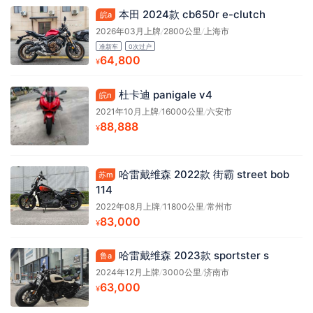
本田 2024款 cb650r e-clutch
皖a
2026年03月上牌
/
2800公里
/
上海市
准新车
0次过户
64,800
¥
杜卡迪 panigale v4
皖n
2021年10月上牌
/
16000公里
/
六安市
88,888
¥
哈雷戴维森 2022款 街霸 street bob
苏m
114
2022年08月上牌
/
11800公里
/
常州市
83,000
¥
哈雷戴维森 2023款 sportster s
鲁a
2024年12月上牌
/
3000公里
/
济南市
63,000
¥