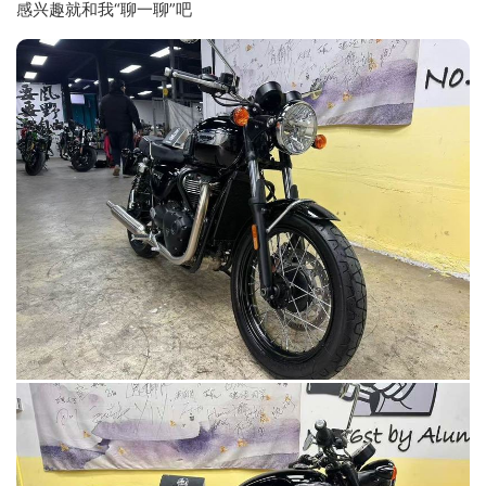
感兴趣就和我“聊一聊”吧