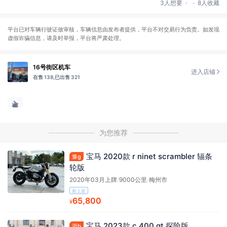
.
.
3人想要
8人收藏
平台已对车辆行驶证做审核，车辆信息由发布者提供，平台不对交易行为负责。如发现
虚假诈骗信息，请及时举报，平台将严肃处理。
16号街区机车
进入店铺
在售 138,
已出售 321
为您推荐
宝马 2020款 r ninet scrambler 辐条
豫g
轮版
2020年03月上牌
/
9000公里
/
梅州市
新上架
65,800
¥
宝马 2023款 c 400 gt 探险版
浙b