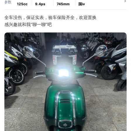
参数
125cc
9.4ps
745mm
国ⅳ
全车没伤，保证实表，验车保险齐全，欢迎置换
感兴趣就和我“聊一聊”吧