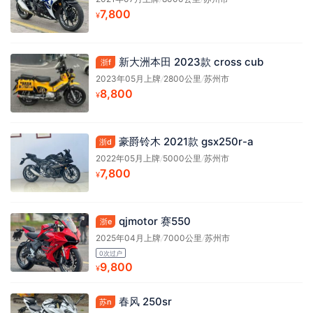
7,800
¥
新大洲本田 2023款 cross cub
浙f
2023年05月上牌
/
2800公里
/
苏州市
8,800
¥
豪爵铃木 2021款 gsx250r-a
浙d
2022年05月上牌
/
5000公里
/
苏州市
7,800
¥
qjmotor 赛550
浙e
2025年04月上牌
/
7000公里
/
苏州市
0次过户
9,800
¥
春风 250sr
苏n