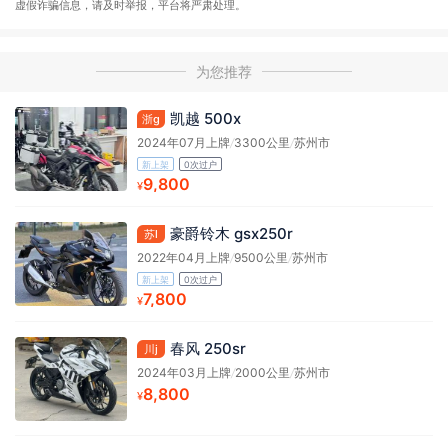
虚假诈骗信息，请及时举报，平台将严肃处理。
为您推荐
凯越 500x
浙g
2024年07月上牌
/
3300公里
/
苏州市
新上架
0次过户
9,800
¥
豪爵铃木 gsx250r
苏l
2022年04月上牌
/
9500公里
/
苏州市
新上架
0次过户
7,800
¥
春风 250sr
川j
2024年03月上牌
/
2000公里
/
苏州市
8,800
¥