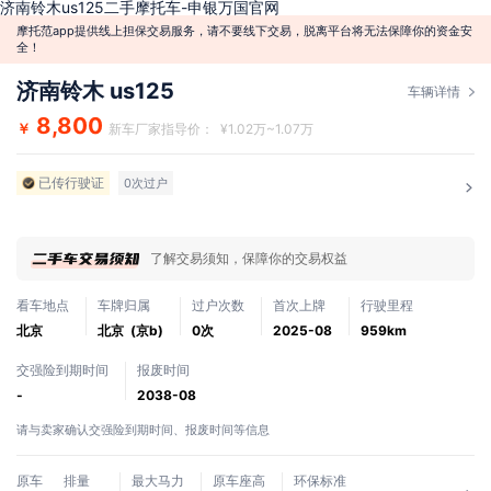
济南铃木us125二手摩托车-申银万国官网
摩托范app提供线上担保交易服务，请不要线下交易，脱离平台将无法保障你的资金安
全！
济南铃木 us125
车辆详情
8,800
￥
新车厂家指导价： ¥1.02万~1.07万
已传行驶证
0次过户
了解交易须知，保障你的交易权益
看车地点
车牌归属
过户次数
首次上牌
行驶里程
北京
北京 (京b)
0次
2025-08
959km
交强险到期时间
报废时间
-
2038-08
请与卖家确认交强险到期时间、报废时间等信息
原车
排量
最大马力
原车座高
环保标准