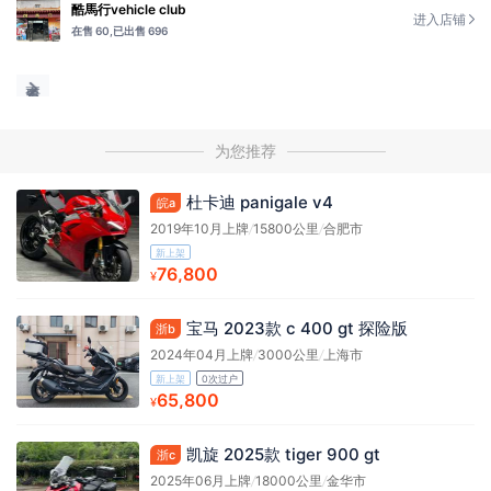
酷馬行vehicle club
进入店铺
在售 60,
已出售 696
为您推荐
杜卡迪 panigale v4
皖a
2019年10月上牌
/
15800公里
/
合肥市
新上架
76,800
¥
宝马 2023款 c 400 gt 探险版
浙b
2024年04月上牌
/
3000公里
/
上海市
新上架
0次过户
65,800
¥
凯旋 2025款 tiger 900 gt
浙c
2025年06月上牌
/
18000公里
/
金华市