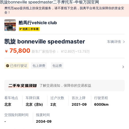
凯旋bonneville speedmaster二手摩托车-申银万国官网
摩托范app提供线上担保交易服务，请不要线下交易，脱离平台将无法保障你的资金安
全！
酷馬行vehicle club
凯旋 bonneville speedmaster
车辆详情
75,800
￥
新车厂家指导价： ¥12.89万~13.79万
已传行驶证
包上牌费
包运费
了解交易须知，保障你的交易权益
看车地点
车牌归属
过户次数
首次上牌
行驶里程
北京
北京 (京b)
2次
2021-09
6000km
交强险到期时间
报废时间
-
2034-09