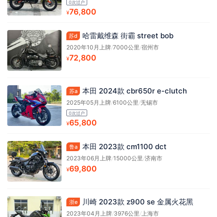
0次过户
76,800
¥
哈雷戴维森 街霸 street bob
苏d
2020年10月上牌
/
7000公里
/
宿州市
72,800
¥
本田 2024款 cbr650r e-clutch
苏a
2025年05月上牌
/
6100公里
/
无锡市
0次过户
65,800
¥
本田 2023款 cm1100 dct
鲁a
2023年06月上牌
/
15000公里
/
济南市
69,800
¥
川崎 2023款 z900 se 金属火花黑
浙e
2023年04月上牌
/
3976公里
/
上海市