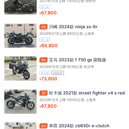
2021年10月上牌
/
13000公里
/
宿州市
新上架
67,800
¥
川崎 2024款 ninja zx-6r
浙b
2024年07月上牌
/
8500公里
/
上海市
新上架
89,800
¥
宝马 2023款 f 750 gs 探险版
湘h
2024年10月上牌
/
5036公里
/
长沙市
新上架
0次过户
73,800
¥
杜卡迪 2021款 street fighter v4 s red
浙f
2022年10月上牌
/
15000公里
/
上海市
87,800
¥
本田 2024款 cb650r e-clutch
皖a