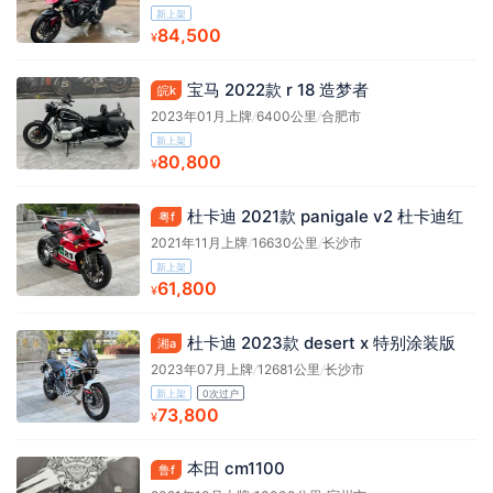
新上架
84,500
¥
宝马 2022款 r 18 造梦者
皖k
2023年01月上牌
/
6400公里
/
合肥市
新上架
80,800
¥
杜卡迪 2021款 panigale v2 杜卡迪红
粤f
2021年11月上牌
/
16630公里
/
长沙市
新上架
61,800
¥
杜卡迪 2023款 desert x 特别涂装版
湘a
2023年07月上牌
/
12681公里
/
长沙市
新上架
0次过户
73,800
¥
本田 cm1100
鲁f