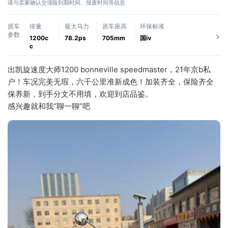
请与卖家确认交强险到期时间、报废时间等信息
原车
排量
最大马力
原车座高
环保标准
参数
1200c
78.2ps
705mm
国ⅳ
c
出凯旋速度大师1200 bonneville speedmaster，21年京b私
户！车况完美无瑕，六千公里准新成色！加装齐全，保险齐全
保养新，到手分文不用填，欢迎到店品鉴。
感兴趣就和我“聊一聊”吧