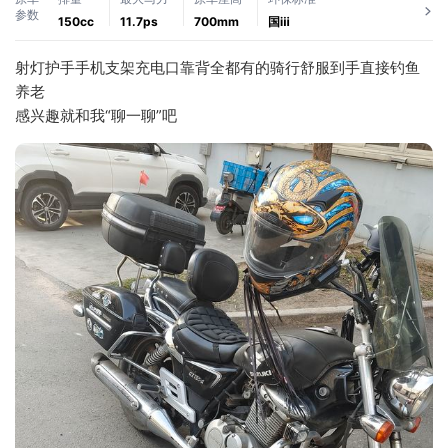
参数
150cc
11.7ps
700mm
国ⅲ
射灯护手手机支架充电口靠背全都有的骑行舒服到手直接钓鱼
养老
感兴趣就和我“聊一聊”吧