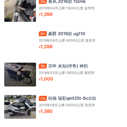
春风 2016款 150nk
浙g
2015年04月上牌
/
15000公里
/
金华市
1,399
¥
豪爵 2019款 ug110
苏h
2019年04月上牌
/
40000公里
/
淮安市
1,288
¥
宗申 未知(停售) 神韵
鄂j
2018年03月上牌
/
19000公里
/
黄冈市
1,000
¥
轻骑 瑞彩qm125t-6c(t2)
川q
2015年08月上牌
/
20000公里
/
宜宾市
1,380
¥