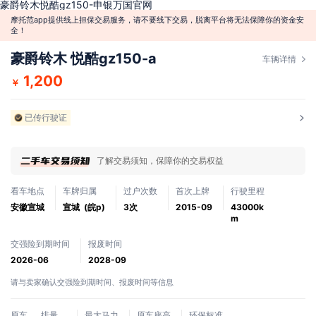
豪爵铃木悦酷gz150-申银万国官网
摩托范app提供线上担保交易服务，请不要线下交易，脱离平台将无法保障你的资金安
全！
豪爵铃木 悦酷gz150-a
车辆详情
1,200
￥
已传行驶证
了解交易须知，保障你的交易权益
看车地点
车牌归属
过户次数
首次上牌
行驶里程
安徽宣城
宣城 (皖p)
3次
2015-09
43000k
m
交强险到期时间
报废时间
2026-06
2028-09
请与卖家确认交强险到期时间、报废时间等信息
原车
排量
最大马力
原车座高
环保标准