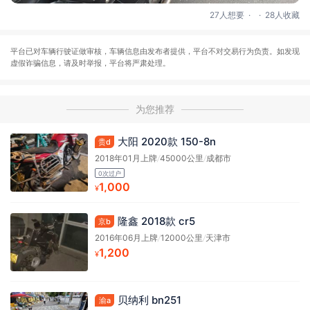
.
.
27人想要
28人收藏
平台已对车辆行驶证做审核，车辆信息由发布者提供，平台不对交易行为负责。如发现
虚假诈骗信息，请及时举报，平台将严肃处理。
为您推荐
大阳 2020款 150-8n
贵d
2018年01月上牌
/
45000公里
/
成都市
0次过户
1,000
¥
隆鑫 2018款 cr5
京b
2016年06月上牌
/
12000公里
/
天津市
1,200
¥
贝纳利 bn251
渝a