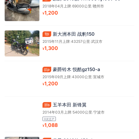
2018年04月上牌
/
69000公里
/
赣州市
1,200
¥
新大洲本田 战豹150
鄂l
2015年11月上牌
/
43257公里
/
武汉市
1,300
¥
豪爵铃木 悦酷gz150-a
皖p
2015年09月上牌
/
43000公里
/
宣城市
1,200
¥
五羊本田 新锋翼
浙b
2014年03月上牌
/
54000公里
/
宁波市
0次过户
1,088
¥