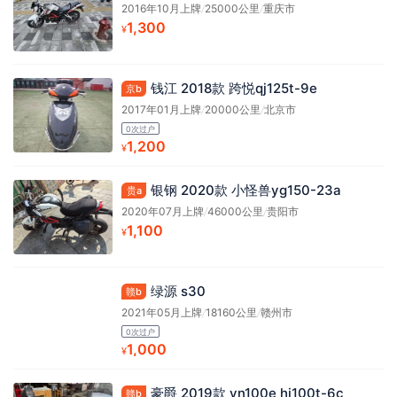
2016年10月上牌
/
25000公里
/
重庆市
1,300
¥
钱江 2018款 跨悦qj125t-9e
京b
2017年01月上牌
/
20000公里
/
北京市
0次过户
1,200
¥
银钢 2020款 小怪兽yg150-23a
贵a
2020年07月上牌
/
46000公里
/
贵阳市
1,100
¥
绿源 s30
赣b
2021年05月上牌
/
18160公里
/
赣州市
0次过户
1,000
¥
豪爵 2019款 vn100e hj100t-6c
赣b