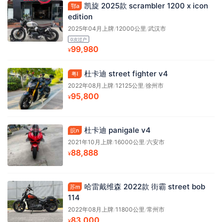
凯旋 2025款 scrambler 1200 x icon
鄂a
edition
2025年04月上牌
/
12000公里
/
武汉市
0次过户
99,980
¥
杜卡迪 street fighter v4
粤l
2022年08月上牌
/
12125公里
/
徐州市
95,800
¥
杜卡迪 panigale v4
皖n
2021年10月上牌
/
16000公里
/
六安市
88,888
¥
哈雷戴维森 2022款 街霸 street bob
苏m
114
2022年08月上牌
/
11800公里
/
常州市
83,000
¥