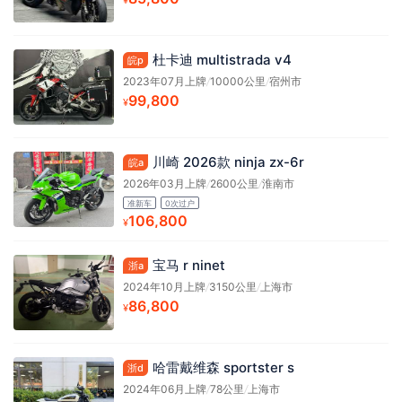
杜卡迪 multistrada v4
皖p
2023年07月上牌
/
10000公里
/
宿州市
99,800
¥
川崎 2026款 ninja zx-6r
皖a
2026年03月上牌
/
2600公里
/
淮南市
准新车
0次过户
106,800
¥
宝马 r ninet
浙a
2024年10月上牌
/
3150公里
/
上海市
86,800
¥
哈雷戴维森 sportster s
浙d
2024年06月上牌
/
78公里
/
上海市