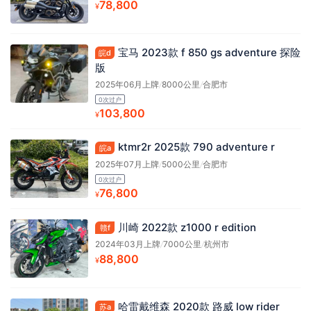
78,800
¥
宝马 2023款 f 850 gs adventure 探险
皖d
版
2025年06月上牌
/
8000公里
/
合肥市
0次过户
103,800
¥
ktmr2r 2025款 790 adventure r
皖a
2025年07月上牌
/
5000公里
/
合肥市
0次过户
76,800
¥
川崎 2022款 z1000 r edition
赣f
2024年03月上牌
/
7000公里
/
杭州市
88,800
¥
哈雷戴维森 2020款 路威 low rider
苏a