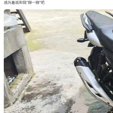
感兴趣就和我“聊一聊”吧