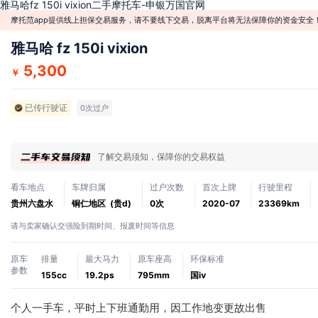
雅马哈fz 150i vixion二手摩托车-申银万国官网
摩托范app提供线上担保交易服务，请不要线下交易，脱离平台将无法保障你的资金安全
雅马哈 fz 150i vixion
5,300
￥
已传行驶证
0次过户
了解交易须知，保障你的交易权益
看车地点
车牌归属
过户次数
首次上牌
行驶里程
贵州六盘水
铜仁地区 (贵d)
0次
2020-07
23369km
请与卖家确认交强险到期时间、报废时间等信息
原车
排量
最大马力
原车座高
环保标准
参数
155cc
19.2ps
795mm
国ⅳ
个人一手车，平时上下班通勤用，因工作地变更故出售