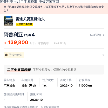
阿普利亚rsv4二手摩托车-申银万国官网
摩托范app提供线上担保交易服务，请不要线下交易，脱离平台将无法保障你的资金安
全！
雷速关贸重机汕头
阿普利亚 rsv4
车辆详情
139,800
￥
新车厂家指导价： ¥24.88万
已传行驶证
了解交易须知，保障你的交易权益
看车地点
车牌归属
过户次数
首次上牌
行驶里程
广东汕头
汕头 (粤d)
1次
2023-10
11000km
交强险到期时间
报废时间
-
2036-10
请与卖家确认交强险到期时间、报废时间等信息