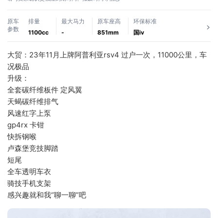
原车
排量
最大马力
原车座高
环保标准
参数
1100cc
-
851mm
国ⅳ
大贸：23年11月上牌阿普利亚rsv4 过户一次，11000公里，车
况极品
升级：
全套碳纤维板件 定风翼
天蝎碳纤维排气
风速红字上泵
gp4rx 卡钳
快拆钢喉
卢森堡竞技脚踏
短尾
全车透明车衣
骑技手机支架
感兴趣就和我“聊一聊”吧