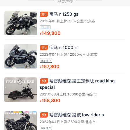
为您推荐
宝马 r 1250 gs
冀b
2023年03月上牌
/
7387公里
/
北京市
新上架
149,800
¥
宝马 s 1000 rr
京a
2023年04月上牌
/
12000公里
/
北京市
0次过户
157,800
¥
哈雷戴维森 路王定制版 road king
冀f
special
2021年03月上牌
/
10090公里
/
保定市
158,800
¥
哈雷戴维森 路威 low rider s
冀r
2024年04月上牌
/
3600公里
/
北京市
0次过户