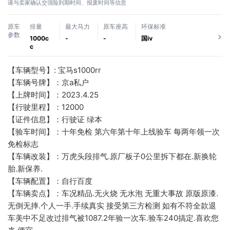
请与卖家确认交强险到期时间、报废时间等信息
原车
排量
最大马力
原车座高
环保标准
参数
1000c
-
-
国ⅳ
c
【车辆型号】: 宝马s1000rr
【车辆号牌】：京a私户
【上牌时间】：2023.4.25
【行驶里程】：12000
【证件信息】：行驶证 绿本
【验车时间】：十年免检 第六年第十年上线验车 每两年领一次
免检标志
【车辆改装】：万虎头段排气.原厂板子0公里拆下都在.新换轮
胎.新保养.
【车辆配置】：自行百度
【车辆卖点】：车况精品.无火烧 无水泡 无重大事故 原版原漆.
无倒无摔.个人一手.手续真实 接受第三方检测 如有不符全款退
车美中不足改过排气被1087.2年验一次车.验车240搞定.喜欢您