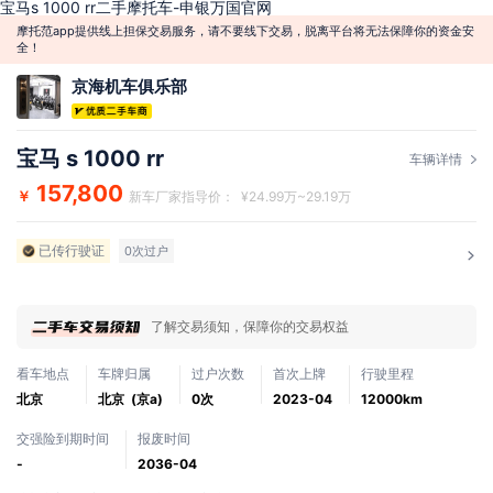
宝马s 1000 rr二手摩托车-申银万国官网
摩托范app提供线上担保交易服务，请不要线下交易，脱离平台将无法保障你的资金安
全！
京海机车俱乐部
宝马 s 1000 rr
车辆详情
157,800
￥
新车厂家指导价： ¥24.99万~29.19万
已传行驶证
0次过户
了解交易须知，保障你的交易权益
看车地点
车牌归属
过户次数
首次上牌
行驶里程
北京
北京 (京a)
0次
2023-04
12000km
交强险到期时间
报废时间
-
2036-04