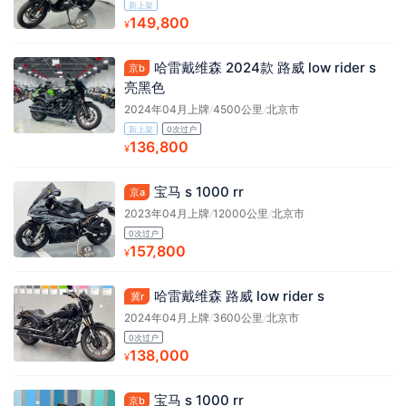
新上架
149,800
¥
哈雷戴维森 2024款 路威 low rider s
京b
亮黑色
2024年04月上牌
/
4500公里
/
北京市
新上架
0次过户
136,800
¥
宝马 s 1000 rr
京a
2023年04月上牌
/
12000公里
/
北京市
0次过户
157,800
¥
哈雷戴维森 路威 low rider s
冀r
2024年04月上牌
/
3600公里
/
北京市
0次过户
138,000
¥
宝马 s 1000 rr
京b