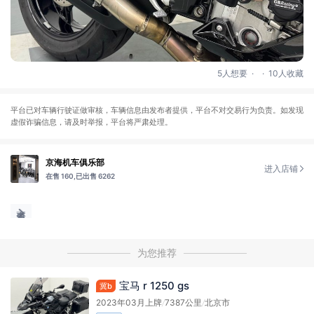
.
.
5人想要
10人收藏
平台已对车辆行驶证做审核，车辆信息由发布者提供，平台不对交易行为负责。如发现
虚假诈骗信息，请及时举报，平台将严肃处理。
京海机车俱乐部
进入店铺
在售 160,
已出售 6262
为您推荐
宝马 r 1250 gs
冀b
2023年03月上牌
/
7387公里
/
北京市