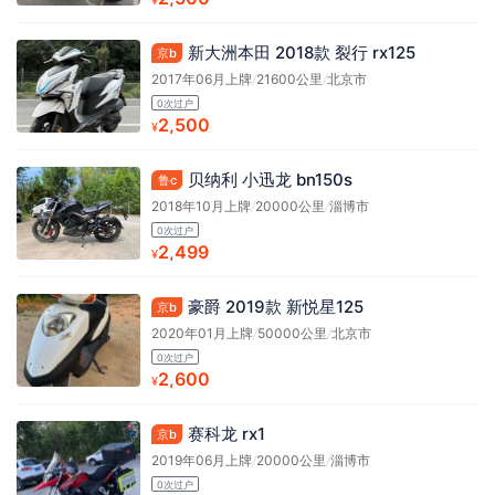
新大洲本田 2018款 裂行 rx125
京b
2017年06月上牌
/
21600公里
/
北京市
0次过户
2,500
¥
贝纳利 小迅龙 bn150s
鲁c
2018年10月上牌
/
20000公里
/
淄博市
0次过户
2,499
¥
豪爵 2019款 新悦星125
京b
2020年01月上牌
/
50000公里
/
北京市
0次过户
2,600
¥
赛科龙 rx1
京b
2019年06月上牌
/
20000公里
/
淄博市
0次过户