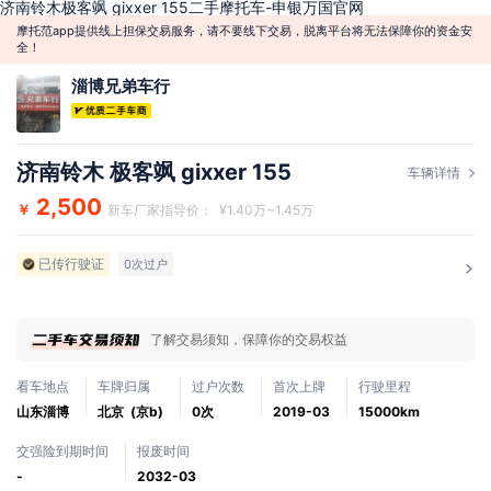
济南铃木极客飒 gixxer 155二手摩托车-申银万国官网
摩托范app提供线上担保交易服务，请不要线下交易，脱离平台将无法保障你的资金安
全！
淄博兄弟车行
济南铃木 极客飒 gixxer 155
车辆详情
2,500
￥
新车厂家指导价： ¥1.40万~1.45万
已传行驶证
0次过户
了解交易须知，保障你的交易权益
看车地点
车牌归属
过户次数
首次上牌
行驶里程
山东淄博
北京 (京b)
0次
2019-03
15000km
交强险到期时间
报废时间
-
2032-03