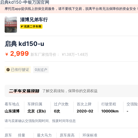
启典kd150-申银万国官网
摩托范app提供线上担保交易服务，请不要线下交易，脱离平台将无法保障你的资金安全
淄博兄弟车行
启典 kd150-u
2,999
￥
新车厂家指导价： ¥1.38万~1.48万
已传行驶证
0次过户
了解交易须知，保障你的交易权益
看车地点
车牌归属
过户次数
首次上牌
行驶里程
交强险
山东淄博
北京 (京b)
0次
2020-02
10000km
-
请与卖家确认交强险到期时间、报废时间等信息
原车
排量
最大马力
原车座高
环保标准