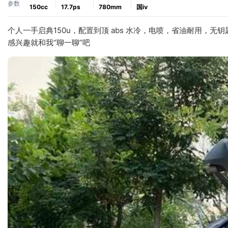
参数
150cc
17.7ps
780mm
国ⅳ
个人一手启典150u，配置到顶 abs 水冷，电喷，省油耐用，
感兴趣就和我“聊一聊”吧