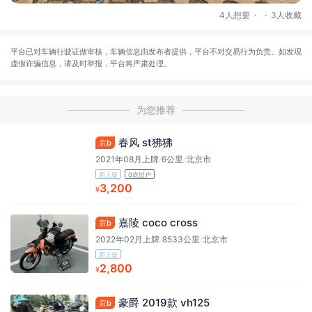
.
.
4人想要
3人收藏
平台已对车辆行驶证做审核，车辆信息由发布者提供，平台不对交易行为负责。如发现
虚假诈骗信息，请及时举报，平台将严肃处理。
为您推荐
春风 st狒狒
京b
2021年08月上牌
/
6公里
/
北京市
新上架
0次过户
3,200
¥
嘉陵 coco cross
京b
2022年02月上牌
/
8533公里
/
北京市
新上架
2,800
¥
豪爵 2019款 vh125
京b