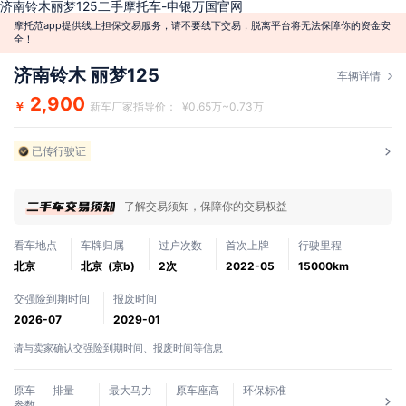
济南铃木丽梦125二手摩托车-申银万国官网
摩托范app提供线上担保交易服务，请不要线下交易，脱离平台将无法保障你的资金安
全！
济南铃木 丽梦125
车辆详情
2,900
￥
新车厂家指导价： ¥0.65万~0.73万
已传行驶证
了解交易须知，保障你的交易权益
看车地点
车牌归属
过户次数
首次上牌
行驶里程
北京
北京 (京b)
2次
2022-05
15000km
交强险到期时间
报废时间
2026-07
2029-01
请与卖家确认交强险到期时间、报废时间等信息
原车
排量
最大马力
原车座高
环保标准
参数