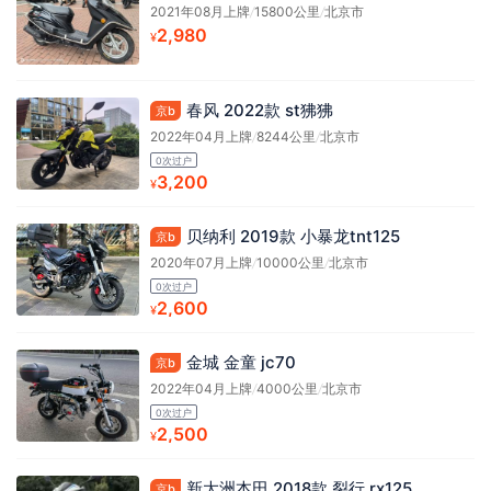
2021年08月上牌
/
15800公里
/
北京市
2,980
¥
春风 2022款 st狒狒
京b
2022年04月上牌
/
8244公里
/
北京市
0次过户
3,200
¥
贝纳利 2019款 小暴龙tnt125
京b
2020年07月上牌
/
10000公里
/
北京市
0次过户
2,600
¥
金城 金童 jc70
京b
2022年04月上牌
/
4000公里
/
北京市
0次过户
2,500
¥
新大洲本田 2018款 裂行 rx125
京b