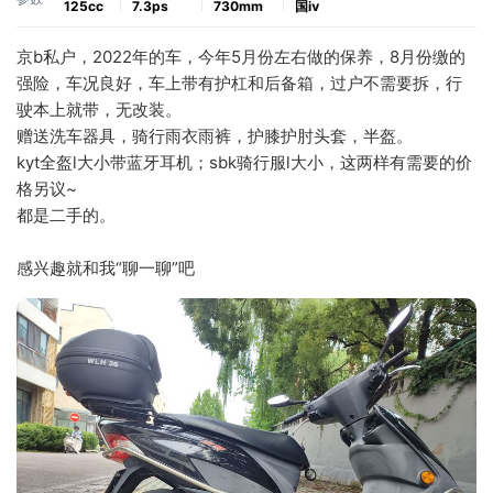
125cc
7.3ps
730mm
国ⅳ
京b私户，2022年的车，今年5月份左右做的保养，8月份缴的
强险，车况良好，车上带有护杠和后备箱，过户不需要拆，行
驶本上就带，无改装。
赠送洗车器具，骑行雨衣雨裤，护膝护肘头套，半盔。
kyt全盔l大小带蓝牙耳机；sbk骑行服l大小，这两样有需要的价
格另议~ 
都是二手的。
感兴趣就和我“聊一聊”吧