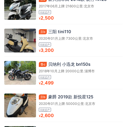
2017年06月上牌
/
21600公里
/
北京市
0次过户
2,500
¥
三阳 tini110
京b
2020年01月上牌
/
7300公里
/
北京市
0次过户
3,200
¥
贝纳利 小迅龙 bn150s
鲁c
2018年10月上牌
/
20000公里
/
淄博市
0次过户
2,499
¥
豪爵 2019款 新悦星125
京b
2020年01月上牌
/
50000公里
/
北京市
0次过户
2,600
¥