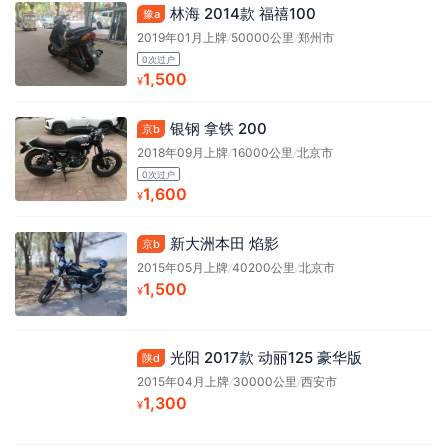
林海 2014款 福禧100
豫a
2019年01月上牌
/
50000公里
/
郑州市
0次过户
1,500
¥
银钢 拿铁 200
京b
2018年09月上牌
/
16000公里
/
北京市
0次过户
1,600
¥
新大洲本田 焰影
京b
2015年05月上牌
/
40200公里
/
北京市
1,500
¥
光阳 2017款 动丽125 豪华版
陕d
2015年04月上牌
/
30000公里
/
西安市
1,300
¥