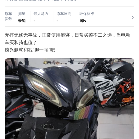
原车
排量
最大马力
原车座高
环保标准
参数
未知
-
-
国ⅳ
无摔无修无事故，正常使用痕迹，日常买菜不二之选，当电动
车买和骑也值了
感兴趣就和我“聊一聊”吧