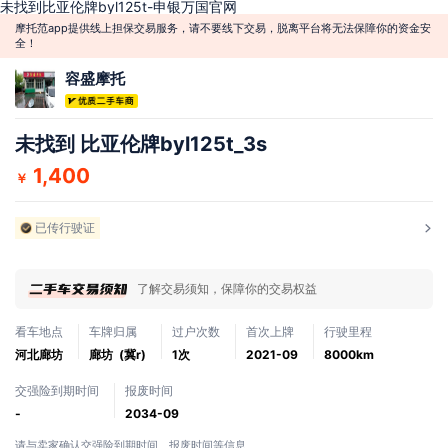
未找到比亚伦牌byl125t-申银万国官网
摩托范app提供线上担保交易服务，请不要线下交易，脱离平台将无法保障你的资金安
全！
容盛摩托
未找到 比亚伦牌byl125t_3s
1,400
￥
已传行驶证
了解交易须知，保障你的交易权益
看车地点
车牌归属
过户次数
首次上牌
行驶里程
河北廊坊
廊坊 (冀r)
1次
2021-09
8000km
交强险到期时间
报废时间
-
2034-09
请与卖家确认交强险到期时间、报废时间等信息