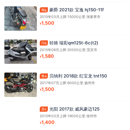
豪爵 2021款 宝逸 hj150-11f
湘g
2015年03月上牌
/
15000公里
/
张家界市
1,500
¥
轻骑 瑞彩qm125t-6c(t2)
川q
2015年08月上牌
/
20000公里
/
宜宾市
1,580
¥
贝纳利 2018款 红宝龙 tnt150
鲁a
2017年07月上牌
/
6000公里
/
扬州市
1,500
¥
光阳 2017款 威风豪迈125
苏c
2015年03月上牌
/
19000公里
/
徐州市
1,400
¥