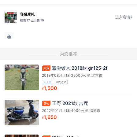
容盛摩托
进入店铺
在售 17,
已出售 10
为您推荐
豪爵铃木 2018款 gn125-2f
京b
2018年08月上牌
/
35000公里
/
北京市
新上架
0次过户
1,500
¥
王野 2021款 吉鹿
鲁c
2022年01月上牌
/
4000公里
/
淄博市
1,650
¥