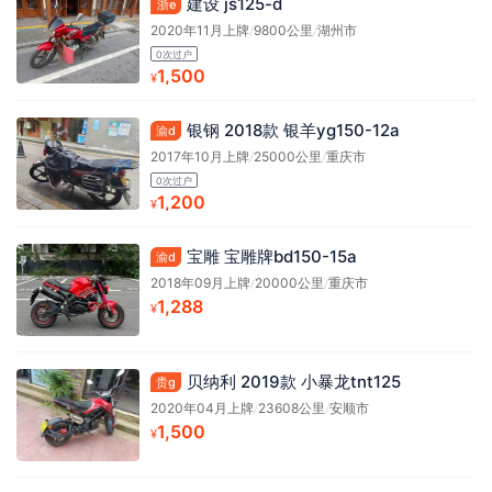
建设 js125-d
浙e
2020年11月上牌
/
9800公里
/
湖州市
0次过户
1,500
¥
银钢 2018款 银羊yg150-12a
渝d
2017年10月上牌
/
25000公里
/
重庆市
0次过户
1,200
¥
宝雕 宝雕牌bd150-15a
渝d
2018年09月上牌
/
20000公里
/
重庆市
1,288
¥
贝纳利 2019款 小暴龙tnt125
贵g
2020年04月上牌
/
23608公里
/
安顺市
1,500
¥