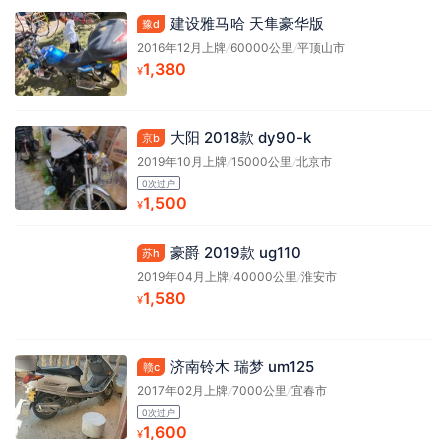
建设雅马哈 天隼豪华版
豫d
2016年12月上牌
/
60000公里
/
平顶山市
1,380
¥
大阳 2018款 dy90-k
京b
2019年10月上牌
/
15000公里
/
北京市
0次过户
1,500
¥
豪爵 2019款 ug110
苏h
2019年04月上牌
/
40000公里
/
淮安市
1,580
¥
济南铃木 瑞梦 um125
赣c
2017年02月上牌
/
7000公里
/
宜春市
0次过户
1,600
¥