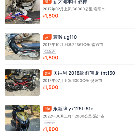
新大洲本田 战神
鄂f
2017年02月上牌
/
30000公里
/
襄阳市
1,800
¥
豪爵 ug110
苏f
2017年10月上牌
/
22361公里
/
南通市
0次过户
1,800
¥
贝纳利 2018款 红宝龙 tnt150
鲁a
2017年07月上牌
/
6000公里
/
扬州市
1,500
¥
永新牌 yx125t-51e
浙c
2022年06月上牌
/
12000公里
/
温州市
0次过户
1,800
¥