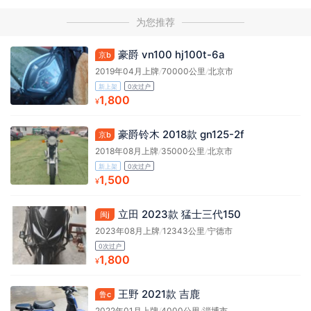
为您推荐
豪爵 vn100 hj100t-6a
京b
2019年04月上牌
/
70000公里
/
北京市
新上架
0次过户
1,800
¥
豪爵铃木 2018款 gn125-2f
京b
2018年08月上牌
/
35000公里
/
北京市
新上架
0次过户
1,500
¥
立田 2023款 猛士三代150
闽j
2023年08月上牌
/
12343公里
/
宁德市
0次过户
1,800
¥
王野 2021款 吉鹿
鲁c
2022年01月上牌
/
4000公里
/
淄博市