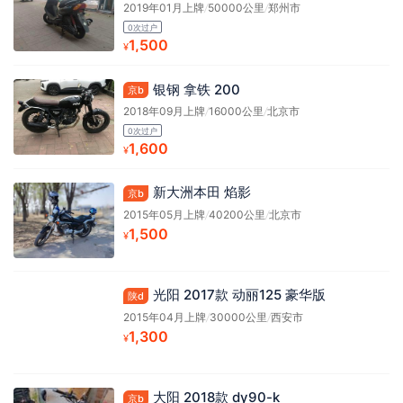
2019年01月上牌
/
50000公里
/
郑州市
0次过户
1,500
¥
银钢 拿铁 200
京b
2018年09月上牌
/
16000公里
/
北京市
0次过户
1,600
¥
新大洲本田 焰影
京b
2015年05月上牌
/
40200公里
/
北京市
1,500
¥
光阳 2017款 动丽125 豪华版
陕d
2015年04月上牌
/
30000公里
/
西安市
1,300
¥
大阳 2018款 dy90-k
京b