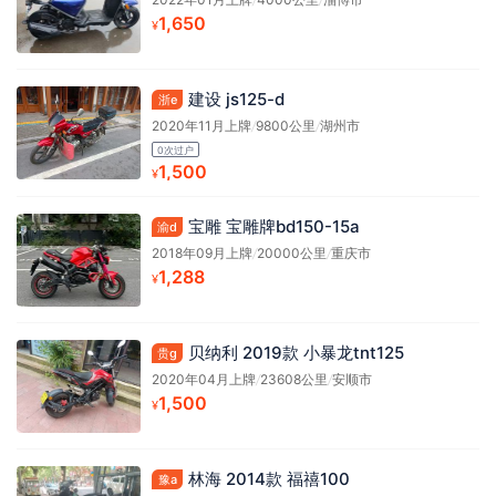
1,650
¥
建设 js125-d
浙e
2020年11月上牌
/
9800公里
/
湖州市
0次过户
1,500
¥
宝雕 宝雕牌bd150-15a
渝d
2018年09月上牌
/
20000公里
/
重庆市
1,288
¥
贝纳利 2019款 小暴龙tnt125
贵g
2020年04月上牌
/
23608公里
/
安顺市
1,500
¥
林海 2014款 福禧100
豫a