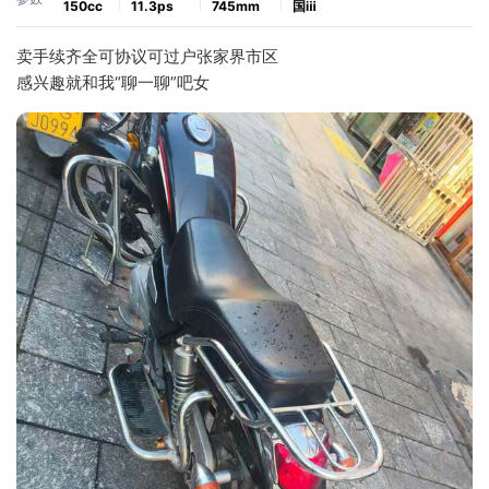
150cc
11.3ps
745mm
国ⅲ
卖手续齐全可协议可过户张家界市区
感兴趣就和我“聊一聊”吧女