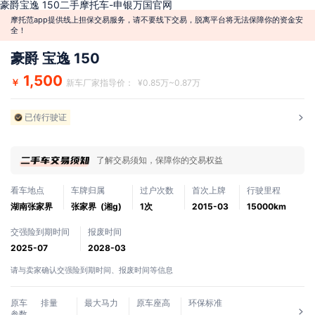
豪爵宝逸 150二手摩托车-申银万国官网
摩托范app提供线上担保交易服务，请不要线下交易，脱离平台将无法保障你的资金安
全！
豪爵 宝逸 150
1,500
￥
新车厂家指导价： ¥0.85万~0.87万
已传行驶证
了解交易须知，保障你的交易权益
看车地点
车牌归属
过户次数
首次上牌
行驶里程
湖南张家界
张家界 (湘g)
1次
2015-03
15000km
交强险到期时间
报废时间
2025-07
2028-03
请与卖家确认交强险到期时间、报废时间等信息
原车
排量
最大马力
原车座高
环保标准
参数